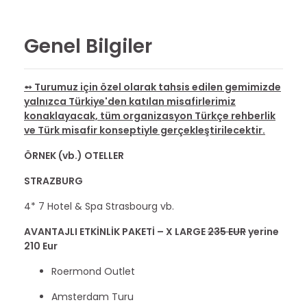
Genel Bilgiler
➻ Turumuz için özel olarak tahsis edilen gemimizde
yalnızca Türkiye'den katılan misafirlerimiz
konaklayacak, tüm organizasyon Türkçe rehberlik
ve Türk misafir konseptiyle gerçekleştirilecektir.
ÖRNEK (vb.) OTELLER
STRAZBURG
4* 7 Hotel & Spa Strasbourg vb.
AVANTAJLI ETKİNLİK PAKETİ – X LARGE
235 EUR
yerine
210 Eur
Roermond Outlet
Amsterdam Turu