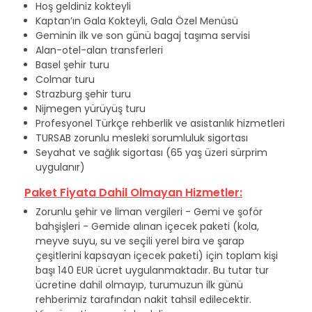
Hoş geldiniz kokteyli
Kaptan’ın Gala Kokteyli, Gala Özel Menüsü
Geminin ilk ve son günü bagaj taşıma servisi
Alan-otel-alan transferleri
Basel şehir turu
Colmar turu
Strazburg şehir turu
Nijmegen yürüyüş turu
Profesyonel Türkçe rehberlik ve asistanlık hizmetleri
TURSAB zorunlu mesleki sorumluluk sigortası
Seyahat ve sağlık sigortası (65 yaş üzeri sürprim
uygulanır)
Paket Fiyata Dahil Olmayan Hizmetler:
Zorunlu şehir ve liman vergileri - Gemi ve şoför
bahşişleri - Gemide alınan içecek paketi (kola,
meyve suyu, su ve seçili yerel bira ve şarap
çeşitlerini kapsayan içecek paketi) için toplam kişi
başı 140 EUR ücret uygulanmaktadır. Bu tutar tur
ücretine dahil olmayıp, turumuzun ilk günü
rehberimiz tarafından nakit tahsil edilecektir.