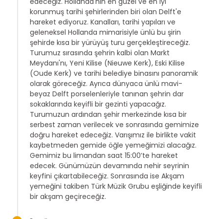
edeceğiz. Hollanda'nın en güzel ve en iyi
korunmuş tarihi şehirlerinden biri olan Delft'e
hareket ediyoruz. Kanalları, tarihi yapıları ve
geleneksel Hollanda mimarisiyle ünlü bu şirin
şehirde kısa bir yürüyüş turu gerçekleştireceğiz.
Turumuz sırasında şehrin kalbi olan Markt
Meydanı'nı, Yeni Kilise (Nieuwe Kerk), Eski Kilise
(Oude Kerk) ve tarihi belediye binasını panoramik
olarak göreceğiz. Ayrıca dünyaca ünlü mavi-
beyaz Delft porselenleriyle tanınan şehrin dar
sokaklarında keyifli bir gezinti yapacağız.
Turumuzun ardından şehir merkezinde kısa bir
serbest zaman verilecek ve sonrasında gemimize
doğru hareket edeceğiz. Varışımız ile birlikte vakit
kaybetmeden gemide öğle yemeğimizi alacağız.
Gemimiz bu limandan saat 15:00’te hareket
edecek. Günümüzün devamında nehir seyrinin
keyfini çıkartabileceğiz. Sonrasında ise Akşam
yemeğini takiben Türk Müzik Grubu eşliğinde keyifli
bir akşam geçireceğiz.