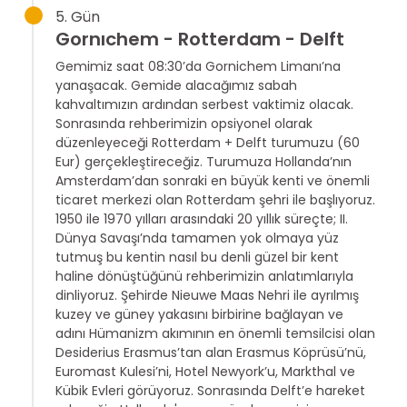
5. Gün
Gornıchem - Rotterdam - Delft
Gemimiz saat 08:30’da Gornichem Limanı’na
yanaşacak. Gemide alacağımız sabah
kahvaltımızın ardından serbest vaktimiz olacak.
Sonrasında rehberimizin opsiyonel olarak
düzenleyeceği Rotterdam + Delft turumuzu (60
Eur) gerçekleştireceğiz. Turumuza Hollanda’nın
Amsterdam’dan sonraki en büyük kenti ve önemli
ticaret merkezi olan Rotterdam şehri ile başlıyoruz.
1950 ile 1970 yılları arasındaki 20 yıllık süreçte; II.
Dünya Savaşı’nda tamamen yok olmaya yüz
tutmuş bu kentin nasıl bu denli güzel bir kent
haline dönüştüğünü rehberimizin anlatımlarıyla
dinliyoruz. Şehirde Nieuwe Maas Nehri ile ayrılmış
kuzey ve güney yakasını birbirine bağlayan ve
adını Hümanizm akımının en önemli temsilcisi olan
Desiderius Erasmus’tan alan Erasmus Köprüsü’nü,
Euromast Kulesi’ni, Hotel Newyork’u, Markthal ve
Kübik Evleri görüyoruz. Sonrasında Delft’e hareket