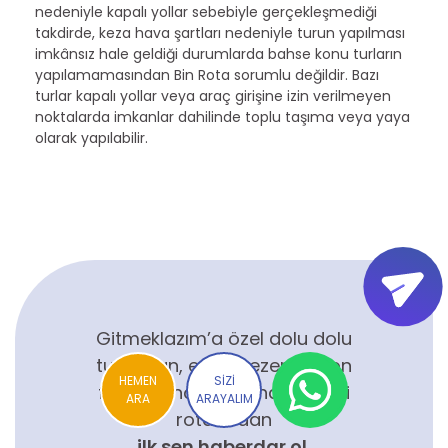
nedeniyle kapalı yollar sebebiyle gerçekleşmediği
takdirde, keza hava şartları nedeniyle turun yapılması
imkânsız hale geldiği durumlarda bahse konu turların
yapılamamasından Bin Rota sorumlu değildir. Bazı
turlar kapalı yollar veya araç girişine izin verilmeyen
noktalarda imkanlar dahilinde toplu taşıma veya yaya
olarak yapılabilir.
Gitmeklazım’a özel dolu dolu
turlardan, erken rezervasyon
HEMEN
SİZİ
fırsatlarından ve ilham verici
ARA
ARAYALIM
rotalardan
ilk sen haberdar ol.