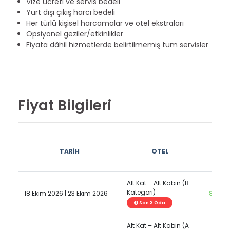
Vize ücreti ve servis bedeli
Yurt dışı çıkış harcı bedeli
Her türlü kişisel harcamalar ve otel ekstraları
Opsiyonel geziler/etkinlikler
Fiyata dâhil hizmetlerde belirtilmemiş tüm servisler
Fiyat Bilgileri
İki Ki
TARİH
OTEL
Oda
Kişi
Alt Kat – Alt Kabin (B
Kategori)
18 Ekim 2026 | 23 Ekim 2026
897,0
Son 3 Oda
Alt Kat – Alt Kabin (A