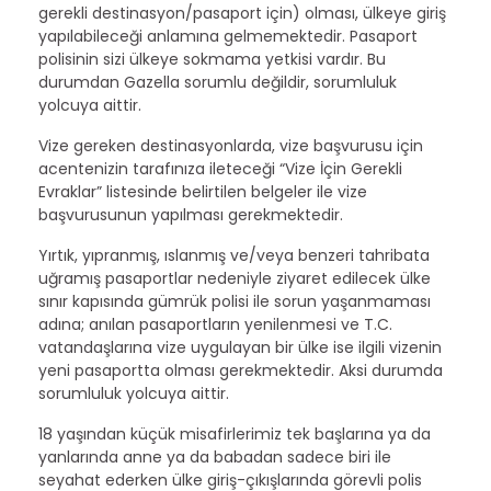
gerekli destinasyon/pasaport için) olması, ülkeye giriş
yapılabileceği anlamına gelmemektedir. Pasaport
polisinin sizi ülkeye sokmama yetkisi vardır. Bu
durumdan Gazella sorumlu değildir, sorumluluk
yolcuya aittir.
Vize gereken destinasyonlarda, vize başvurusu için
acentenizin tarafınıza ileteceği “Vize İçin Gerekli
Evraklar” listesinde belirtilen belgeler ile vize
başvurusunun yapılması gerekmektedir.
Yırtık, yıpranmış, ıslanmış ve/veya benzeri tahribata
uğramış pasaportlar nedeniyle ziyaret edilecek ülke
sınır kapısında gümrük polisi ile sorun yaşanmaması
adına; anılan pasaportların yenilenmesi ve T.C.
vatandaşlarına vize uygulayan bir ülke ise ilgili vizenin
yeni pasaportta olması gerekmektedir. Aksi durumda
sorumluluk yolcuya aittir.
18 yaşından küçük misafirlerimiz tek başlarına ya da
yanlarında anne ya da babadan sadece biri ile
seyahat ederken ülke giriş-çıkışlarında görevli polis