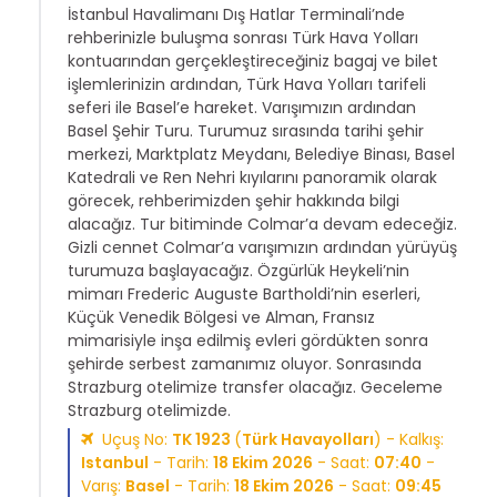
İstanbul Havalimanı Dış Hatlar Terminali’nde
rehberinizle buluşma sonrası Türk Hava Yolları
kontuarından gerçekleştireceğiniz bagaj ve bilet
işlemlerinizin ardından, Türk Hava Yolları tarifeli
seferi ile Basel’e hareket. Varışımızın ardından
Basel Şehir Turu. Turumuz sırasında tarihi şehir
merkezi, Marktplatz Meydanı, Belediye Binası, Basel
Katedrali ve Ren Nehri kıyılarını panoramik olarak
görecek, rehberimizden şehir hakkında bilgi
alacağız. Tur bitiminde Colmar’a devam edeceğiz.
Gizli cennet Colmar’a varışımızın ardından yürüyüş
turumuza başlayacağız. Özgürlük Heykeli’nin
mimarı Frederic Auguste Bartholdi’nin eserleri,
Küçük Venedik Bölgesi ve Alman, Fransız
mimarisiyle inşa edilmiş evleri gördükten sonra
şehirde serbest zamanımız oluyor. Sonrasında
Strazburg otelimize transfer olacağız. Geceleme
Strazburg otelimizde.
Uçuş No:
TK 1923
(
Türk Havayolları
) - Kalkış:
Istanbul
- Tarih:
18 Ekim 2026
- Saat:
07:40
-
Varış:
Basel
- Tarih:
18 Ekim 2026
- Saat:
09:45