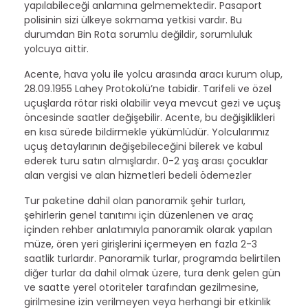
yapılabileceği anlamına gelmemektedir. Pasaport
polisinin sizi ülkeye sokmama yetkisi vardır. Bu
durumdan Bin Rota sorumlu değildir, sorumluluk
yolcuya aittir.
Acente, hava yolu ile yolcu arasında aracı kurum olup,
28.09.1955 Lahey Protokolü’ne tabidir. Tarifeli ve özel
uçuşlarda rötar riski olabilir veya mevcut gezi ve uçuş
öncesinde saatler değişebilir. Acente, bu değişiklikleri
en kısa sürede bildirmekle yükümlüdür. Yolcularımız
uçuş detaylarının değişebileceğini bilerek ve kabul
ederek turu satın almışlardır. 0-2 yaş arası çocuklar
alan vergisi ve alan hizmetleri bedeli ödemezler
Tur paketine dahil olan panoramik şehir turları,
şehirlerin genel tanıtımı için düzenlenen ve araç
içinden rehber anlatımıyla panoramik olarak yapılan
müze, ören yeri girişlerini içermeyen en fazla 2-3
saatlik turlardır. Panoramik turlar, programda belirtilen
diğer turlar da dahil olmak üzere, tura denk gelen gün
ve saatte yerel otoriteler tarafından gezilmesine,
girilmesine izin verilmeyen veya herhangi bir etkinlik