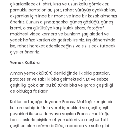
çıkarılabilecek t-shirt, kısa ve uzun kollu gömlekler,
pamuklu pantolonlar, şort, rahat yürüyüş ayakkabıları,
akşamları için ince bir mont ve ince bir kazak almanızı
öneririz. Bunun dışında; şapka, güneş gözlüğü, güneş
kremi, olası gürültüye karşı kulak tıkacı, fotoğraf
makinesi, video kamera ve bunların şarj aletleri ve
yedek hafıza kartları da getirebilirsiniz. Kış döneminde
ise, rahat hareket edebileceğiniz ve sizi sıcak tutacak
giysiler öneririz.
Yemek Kültürü
Alman yemek kültürü denildiğinde ilk akla pastalar,
patatesler ve tabii ki bira gelmektedir. Et ve sebze
çeşitliliği çok olan bu kültürde bira ve şarap çeşitliliği
de oldukça fazladır.
Kökleri ortaçağa dayanan Fransız Mutfağı zengin bir
kültüre sahiptir. Ünlü yerel içecekleri ve çeşit çeşit
peynirleri ile ünü dünyaya yayılan Fransız mutfağı,
farklı soslarla pişirilen et yemekleri ve meşhur tatlı
çeşitleri olan crème brûlée, macaron ve sufle gibi