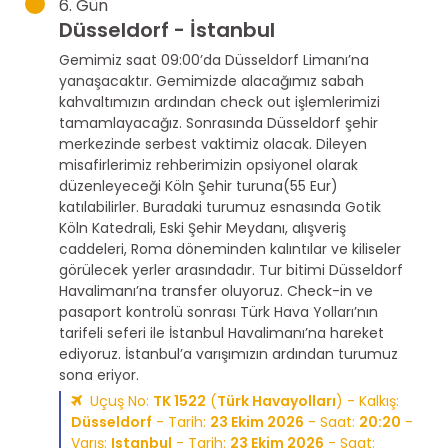
6. Gün
Düsseldorf - İstanbul
Gemimiz saat 09:00’da Düsseldorf Limanı’na
yanaşacaktır. Gemimizde alacağımız sabah
kahvaltımızın ardından check out işlemlerimizi
tamamlayacağız. Sonrasında Düsseldorf şehir
merkezinde serbest vaktimiz olacak. Dileyen
misafirlerimiz rehberimizin opsiyonel olarak
düzenleyeceği Köln Şehir turuna(55 Eur)
katılabilirler. Buradaki turumuz esnasında Gotik
Köln Katedrali, Eski Şehir Meydanı, alışveriş
caddeleri, Roma döneminden kalıntılar ve kiliseler
görülecek yerler arasındadır. Tur bitimi Düsseldorf
Havalimanı’na transfer oluyoruz. Check-in ve
pasaport kontrolü sonrası Türk Hava Yolları’nın
tarifeli seferi ile İstanbul Havalimanı’na hareket
ediyoruz. İstanbul’a varışımızın ardından turumuz
sona eriyor.
Uçuş No:
TK 1522
(
Türk Havayolları
) - Kalkış:
Düsseldorf
- Tarih:
23 Ekim 2026
- Saat:
20:20
-
Varış:
Istanbul
- Tarih:
23 Ekim 2026
- Saat: