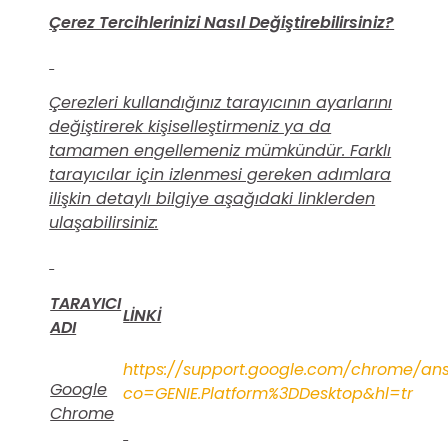
Çerez Tercihlerinizi Nasıl Değiştirebilirsiniz?
Çerezleri kullandığınız tarayıcının ayarlarını
değiştirerek kişiselleştirmeniz ya da
tamamen engellemeniz mümkündür. Farklı
tarayıcılar için izlenmesi gereken adımlara
ilişkin detaylı bilgiye aşağıdaki linklerden
ulaşabilirsiniz:
TARAYICI
LİNKİ
ADI
https://support.google.com/chrome/an
Google
co=GENIE.Platform%3DDesktop&hl=tr
Chrome