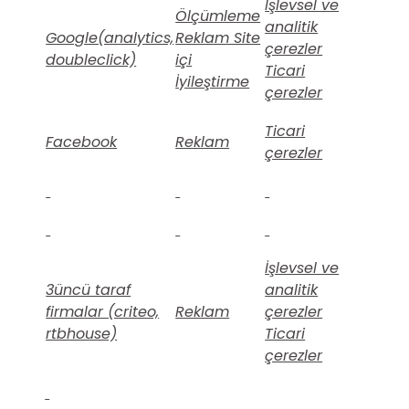
İşlevsel ve
Ölçümleme
analitik
Google(analytics,
Reklam Site
çerezler
doubleclick)
içi
Ticari
İyileştirme
çerezler
Ticari
Facebook
Reklam
çerezler
İşlevsel ve
3üncü taraf
analitik
firmalar (criteo,
Reklam
çerezler
rtbhouse)
Ticari
çerezler