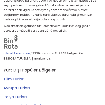
davranışlarda bulunan, geçerli bir neden olmaksızın huzursuzluk
veya problem çıkaran, güvenliği riske atan ve benzeri şekilde
hareket eden kişiler ile sözleşme yapmama ve/veya hizmet
sağlamayı reddetme hakkı saklı olup bu durumda şirketimizin
herhangi bir sorumluluğu bulunmayacaktır.
Web sitesinde görünen tur ücretleri ve müsaitlikleri değişebilir.
Ücretler ve müsaitlikler yayın günü geçerlidir.
gitmeklazim.com
,
13339 numaralı TURSAB belgesi ile
BİNROTA TURİZM A.Ş markasıdır.
Yurt Dışı Popüler Bölgeler
Tüm Turlar
Avrupa Turları
İtalya Turları