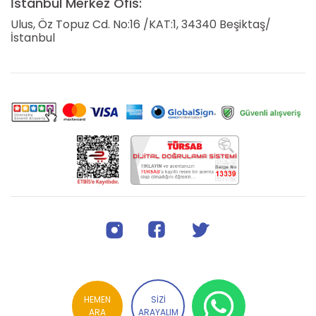
İstanbul Merkez Ofis:
Ulus, Öz Topuz Cd. No:16 /KAT:1, 34340 Beşiktaş/
İstanbul
HEMEN
SİZİ
ARA
ARAYALIM