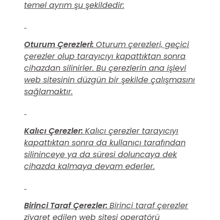
temel ayrım şu şekildedir:
Oturum Çerezleri:
Oturum çerezleri, geçici
çerezler olup tarayıcıyı kapattıktan sonra
cihazdan silinirler. Bu çerezlerin ana işlevi
web sitesinin düzgün bir şekilde çalışmasını
sağlamaktır.
Kalıcı Çerezler:
Kalıcı çerezler tarayıcıyı
kapattıktan sonra da kullanıcı tarafından
silininceye ya da süresi doluncaya dek
cihazda kalmaya devam ederler.
Birinci Taraf Çerezler:
Birinci taraf çerezler
ziyaret edilen web sitesi operatörü