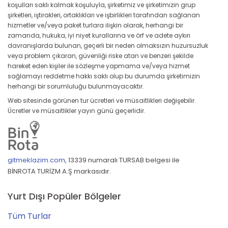
koşulları saklı kalmak koşuluyla, şirketimiz ve şirketimizin grup
şirketleri, iştirakleri, ortaklıkları ve işbirlikleri tarafından sağlanan
hizmetler ve/veya paket turlara ilişkin olarak, herhangi bir
zamanda, hukuka, iyi niyet kurallarına ve örf ve adete aykırı
davranışlarda bulunan, geçerli bir neden olmaksızın huzursuzluk
veya problem çıkaran, güvenliği riske atan ve benzeri şekilde
hareket eden kişiler ile sözleşme yapmama ve/veya hizmet
sağlamayı reddetme hakkı saklı olup bu durumda şirketimizin
herhangi bir sorumluluğu bulunmayacaktır.
Web sitesinde görünen tur ücretleri ve müsaitlikleri değişebilir.
Ücretler ve müsaitlikler yayın günü geçerlidir.
gitmeklazim.com
,
13339 numaralı TURSAB belgesi ile
BİNROTA TURİZM A.Ş markasıdır.
Yurt Dışı Popüler Bölgeler
Tüm Turlar