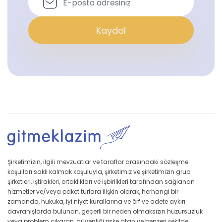
Kaydol
Şirketimizin, ilgili mevzuatlar ve taraflar arasındaki sözleşme
koşulları saklı kalmak koşuluyla, şirketimiz ve şirketimizin grup
şirketleri, iştirakleri, ortaklıkları ve işbirlikleri tarafından sağlanan
hizmetler ve/veya paket turlara ilişkin olarak, herhangi bir
zamanda, hukuka, iyi niyet kurallarına ve örf ve adete aykırı
davranışlarda bulunan, geçerli bir neden olmaksızın huzursuzluk
veya problem çıkaran, güvenliği riske atan ve benzeri şekilde