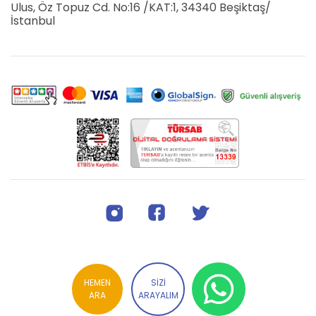
Ulus, Öz Topuz Cd. No:16 /KAT:1, 34340 Beşiktaş/
İstanbul
HEMEN
SİZİ
ARA
ARAYALIM