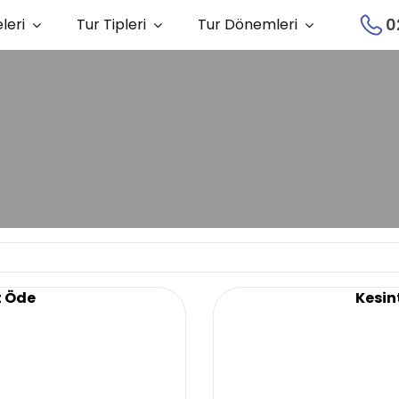
0
leri
Tur Tipleri
Tur Dönemleri
t Öde
Kesint