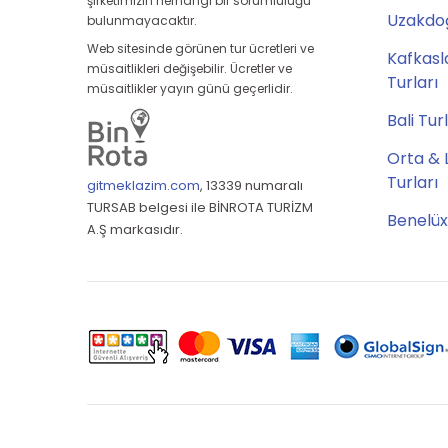
şirketimizin herhangi bir sorumluluğu
Uzakdoğ
bulunmayacaktır.
Web sitesinde görünen tur ücretleri ve
Kafkasl
müsaitlikleri değişebilir. Ücretler ve
Turları
müsaitlikler yayın günü geçerlidir.
Bali Tur
Orta & 
Turları
gitmeklazim.com
,
13339 numaralı
TURSAB belgesi ile BİNROTA TURİZM
Benelüx
A.Ş markasıdır.