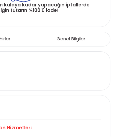
ün kalaya kadar yapacağın iptallerde
ğin tutarın %100'ü iade!
hirler
Genel Bilgiler
an Hizmetler: