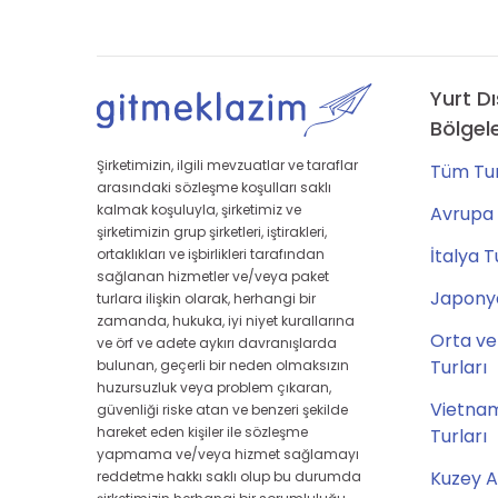
Yurt Dı
Bölgel
Şirketimizin, ilgili mevzuatlar ve taraflar
Tüm Tur
arasındaki sözleşme koşulları saklı
kalmak koşuluyla, şirketimiz ve
Avrupa 
şirketimizin grup şirketleri, iştirakleri,
İtalya T
ortaklıkları ve işbirlikleri tarafından
sağlanan hizmetler ve/veya paket
Japonya
turlara ilişkin olarak, herhangi bir
zamanda, hukuka, iyi niyet kurallarına
Orta ve
ve örf ve adete aykırı davranışlarda
Turları
bulunan, geçerli bir neden olmaksızın
huzursuzluk veya problem çıkaran,
Vietna
güvenliği riske atan ve benzeri şekilde
hareket eden kişiler ile sözleşme
Turları
yapmama ve/veya hizmet sağlamayı
Kuzey A
reddetme hakkı saklı olup bu durumda