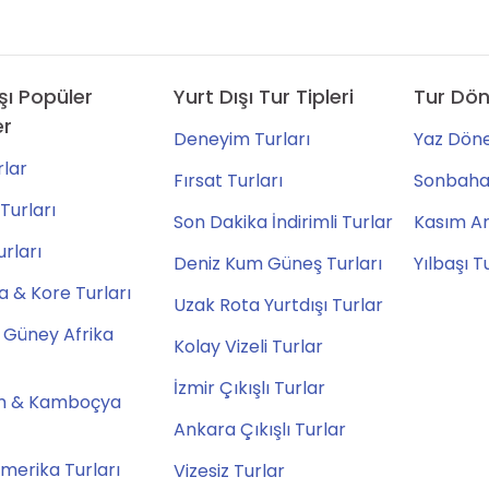
şı Popüler
Yurt Dışı Tur Tipleri
Tur Dön
er
Deneyim Turları
Yaz Döne
lar
Fırsat Turları
Sonbahar
Turları
Son Dakika İndirimli Turlar
Kasım Ara
urları
Deniz Kum Güneş Turları
Yılbaşı T
 & Kore Turları
Uzak Rota Yurtdışı Turlar
 Güney Afrika
Kolay Vizeli Turlar
İzmir Çıkışlı Turlar
m & Kamboçya
Ankara Çıkışlı Turlar
merika Turları
Vizesiz Turlar