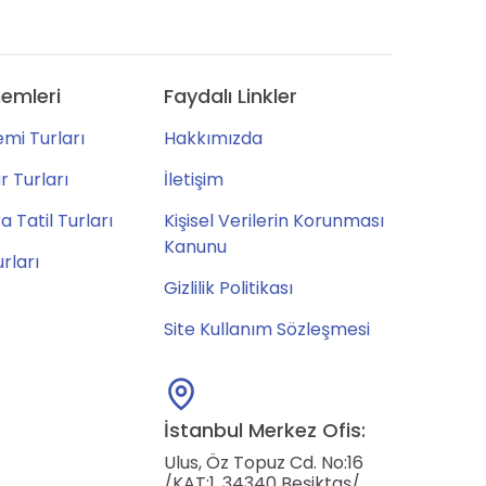
emleri
Faydalı Linkler
mi Turları
Hakkımızda
 Turları
İletişim
 Tatil Turları
Kişisel Verilerin Korunması
Kanunu
urları
Gizlilik Politikası
Site Kullanım Sözleşmesi
İstanbul Merkez Ofis:
Ulus, Öz Topuz Cd. No:16
/KAT:1, 34340 Beşiktaş/