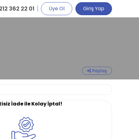
212 362 22 01
Üye Ol
Giriş Yap
Paylaş
isiz İade ile Kolay İptal!