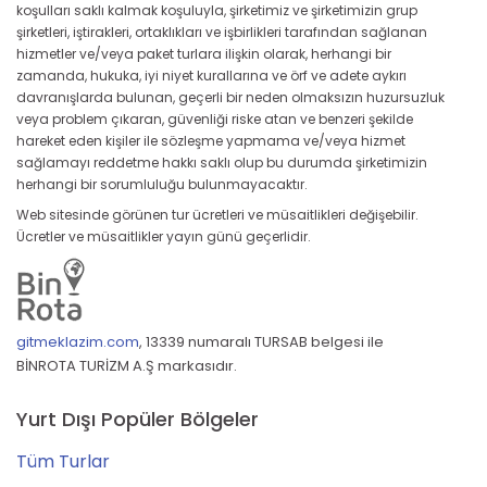
koşulları saklı kalmak koşuluyla, şirketimiz ve şirketimizin grup
şirketleri, iştirakleri, ortaklıkları ve işbirlikleri tarafından sağlanan
hizmetler ve/veya paket turlara ilişkin olarak, herhangi bir
zamanda, hukuka, iyi niyet kurallarına ve örf ve adete aykırı
davranışlarda bulunan, geçerli bir neden olmaksızın huzursuzluk
veya problem çıkaran, güvenliği riske atan ve benzeri şekilde
hareket eden kişiler ile sözleşme yapmama ve/veya hizmet
sağlamayı reddetme hakkı saklı olup bu durumda şirketimizin
herhangi bir sorumluluğu bulunmayacaktır.
Web sitesinde görünen tur ücretleri ve müsaitlikleri değişebilir.
Ücretler ve müsaitlikler yayın günü geçerlidir.
gitmeklazim.com
,
13339 numaralı TURSAB belgesi ile
BİNROTA TURİZM A.Ş markasıdır.
Yurt Dışı Popüler Bölgeler
Tüm Turlar