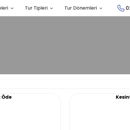
0
leri
Tur Tipleri
Tur Dönemleri
t Öde
Kesint