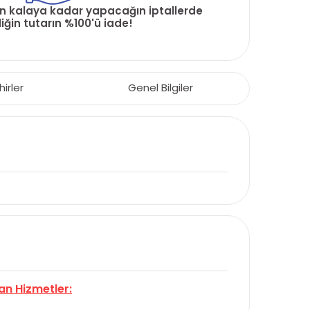
ün kalaya kadar yapacağın iptallerde
ğin tutarın %100'ü iade!
hirler
Genel Bilgiler
an Hizmetler: