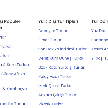
şı Popüler
Yurt Dışı Tur Tipleri
Tur Dön
er
Deneyim Turları
Yaz Döne
lar
Fırsat Turları
Sonbahar
Turları
Son Dakika İndirimli Turlar
Kasım Ara
urları
Deniz Kum Güneş Turları
Yılbaşı T
 & Kore Turları
Uzak Rota Yurtdışı Turlar
 Güney Afrika
Kolay Vizeli Turlar
İzmir Çıkışlı Turlar
m & Kamboçya
Ankara Çıkışlı Turlar
merika Turları
Vizesiz Turlar