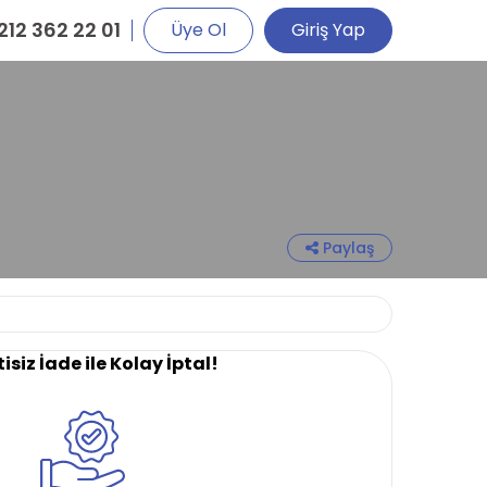
212 362 22 01
Üye Ol
Giriş Yap
Paylaş
isiz İade ile Kolay İptal!