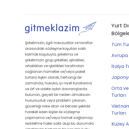
Yurt Dı
Bölgel
Şirketimizin, ilgili mevzuatlar ve taraflar
Tüm Tur
arasındaki sözleşme koşulları saklı
kalmak koşuluyla, şirketimiz ve
Avrupa 
şirketimizin grup şirketleri, iştirakleri,
İtalya T
ortaklıkları ve işbirlikleri tarafından
sağlanan hizmetler ve/veya paket
Japonya
turlara ilişkin olarak, herhangi bir
zamanda, hukuka, iyi niyet kurallarına
Orta ve
ve örf ve adete aykırı davranışlarda
Turları
bulunan, geçerli bir neden olmaksızın
huzursuzluk veya problem çıkaran,
Vietna
güvenliği riske atan ve benzeri şekilde
hareket eden kişiler ile sözleşme
Turları
yapmama ve/veya hizmet sağlamayı
Kuzey A
reddetme hakkı saklı olup bu durumda