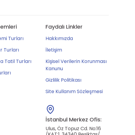
emleri
Faydalı Linkler
mi Turları
Hakkımızda
 Turları
İletişim
 Tatil Turları
Kişisel Verilerin Korunması
Kanunu
urları
Gizlilik Politikası
Site Kullanım Sözleşmesi
İstanbul Merkez Ofis:
Ulus, Öz Topuz Cd. No:16
/KAT:1, 34340 Beşiktaş/