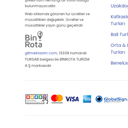
şirketimizin herhangi bir sorumluluğu
Uzakdoğ
bulunmayacaktır.
Web sitesinde görünen tur ücretleri ve
Kafkasl
müsaitlikleri değişebilir. Ücretler ve
Turları
müsaitlikler yayın günü geçerlidir.
Bali Tur
Orta & 
Turları
gitmeklazim.com
,
13339 numaralı
TURSAB belgesi ile BİNROTA TURİZM
Benelüx
A.Ş markasıdır.