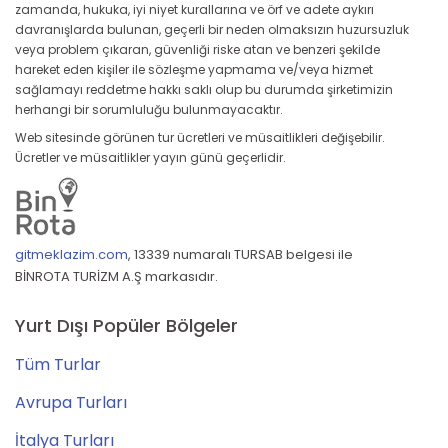
zamanda, hukuka, iyi niyet kurallarına ve örf ve adete aykırı
davranışlarda bulunan, geçerli bir neden olmaksızın huzursuzluk
veya problem çıkaran, güvenliği riske atan ve benzeri şekilde
hareket eden kişiler ile sözleşme yapmama ve/veya hizmet
sağlamayı reddetme hakkı saklı olup bu durumda şirketimizin
herhangi bir sorumluluğu bulunmayacaktır.
Web sitesinde görünen tur ücretleri ve müsaitlikleri değişebilir.
Ücretler ve müsaitlikler yayın günü geçerlidir.
gitmeklazim.com
,
13339 numaralı TURSAB belgesi ile
BİNROTA TURİZM A.Ş markasıdır.
Yurt Dışı Popüler Bölgeler
Tüm Turlar
Avrupa Turları
İtalya Turları