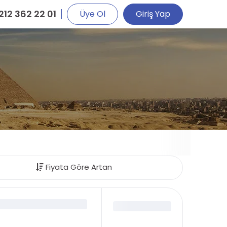
212 362 22 01
Üye Ol
Giriş Yap
Fiyata Göre Artan