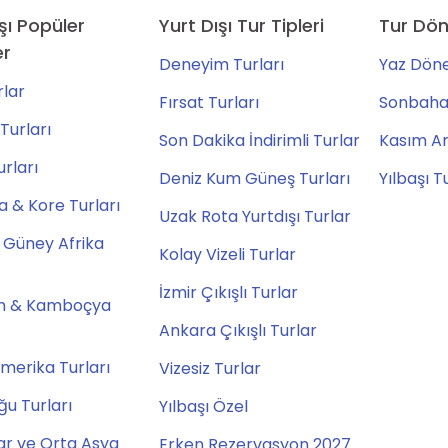
şı Popüler
Yurt Dışı Tur Tipleri
Tur Dön
er
Deneyim Turları
Yaz Döne
lar
Fırsat Turları
Sonbahar
Turları
Son Dakika İndirimli Turlar
Kasım Ara
urları
Deniz Kum Güneş Turları
Yılbaşı T
 & Kore Turları
Uzak Rota Yurtdışı Turlar
 Güney Afrika
Kolay Vizeli Turlar
İzmir Çıkışlı Turlar
m & Kamboçya
Ankara Çıkışlı Turlar
merika Turları
Vizesiz Turlar
u Turları
Yılbaşı Özel
ar ve Orta Asya
Erken Rezervasyon 2027