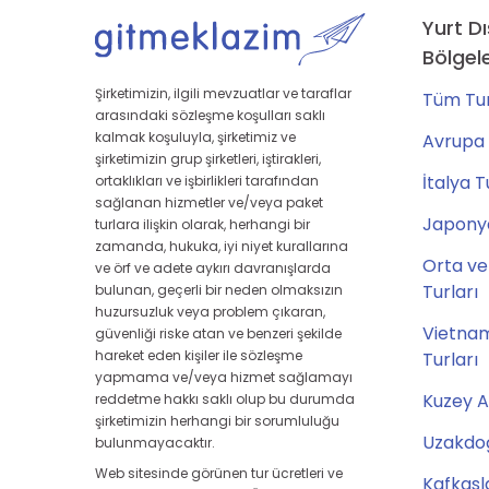
Yurt Dı
Bölgel
Şirketimizin, ilgili mevzuatlar ve taraflar
Tüm Tur
arasındaki sözleşme koşulları saklı
kalmak koşuluyla, şirketimiz ve
Avrupa 
şirketimizin grup şirketleri, iştirakleri,
İtalya T
ortaklıkları ve işbirlikleri tarafından
sağlanan hizmetler ve/veya paket
Japonya
turlara ilişkin olarak, herhangi bir
zamanda, hukuka, iyi niyet kurallarına
Orta ve
ve örf ve adete aykırı davranışlarda
Turları
bulunan, geçerli bir neden olmaksızın
huzursuzluk veya problem çıkaran,
Vietna
güvenliği riske atan ve benzeri şekilde
hareket eden kişiler ile sözleşme
Turları
yapmama ve/veya hizmet sağlamayı
Kuzey A
reddetme hakkı saklı olup bu durumda
şirketimizin herhangi bir sorumluluğu
Uzakdoğ
bulunmayacaktır.
Web sitesinde görünen tur ücretleri ve
Kafkasl