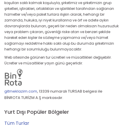
koşulları saklı kalmak koşuluyla, şirketimiz ve şirketimizin grup
şirketleri, iştirakleri, ortaklıkları ve işbirlikleri tarafından sağlanan
hizmetler ve/veya paket turlara ilişkin olarak, herhangi bir
zamanda, hukuka, iyi niyet kurallarına ve örf ve adete aykırı
davranışlarda bulunan, geçerli bir neden olmaksızın huzursuzluk
veya problem çıkaran, güvenliği riske atan ve benzeri şekilde
hareket eden kişiler ile sözleşme yapmama ve/veya hizmet
sağlamayı reddetme hakkı saklı olup bu durumda şirketimizin
herhangi bir sorumluluğu bulunmayacaktır.
Web sitesinde görünen tur ücretleri ve müsaitlikleri değişebilir.
Ücretler ve müsaitlikler yayın günü geçerlidir.
gitmeklazim.com
,
13339 numaralı TURSAB belgesi ile
BİNROTA TURİZM A.Ş markasıdır.
Yurt Dışı Popüler Bölgeler
Tüm Turlar