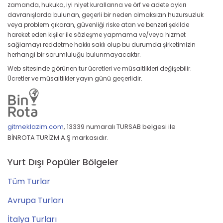
zamanda, hukuka, iyi niyet kurallarına ve örf ve adete aykırı
davranışlarda bulunan, geçerli bir neden olmaksızın huzursuzluk
veya problem çıkaran, güvenliği riske atan ve benzeri şekilde
hareket eden kişiler ile sözleşme yapmama ve/veya hizmet
sağlamayı reddetme hakkı saklı olup bu durumda şirketimizin
herhangi bir sorumluluğu bulunmayacaktır.
Web sitesinde görünen tur ücretleri ve müsaitlikleri değişebilir.
Ücretler ve müsaitlikler yayın günü geçerlidir.
gitmeklazim.com
,
13339 numaralı TURSAB belgesi ile
BİNROTA TURİZM A.Ş markasıdır.
Yurt Dışı Popüler Bölgeler
Tüm Turlar
Avrupa Turları
İtalya Turları