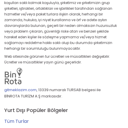
koşulları saklı kalmak koşuluyla, şirketimiz ve şirketimizin grup
şirketleri, iştirakleri, ortaklıkları ve işbirlikleri tarafından sağlanan
hizmetler ve/veya paket turlara ilişkin olarak, herhangi bir
zamanda, hukuka, iyi niyet kurallarına ve örf ve adete aykırı
davranışlarda bulunan, geçerli bir neden olmaksızın huzursuzluk
veya problem çıkaran, güvenliği riske atan ve benzeri şekilde
hareket eden kişiler ile sözleşme yapmama ve/veya hizmet
sağlamayı reddetme hakkı saklı olup bu durumda şirketimizin
herhangi bir sorumluluğu bulunmayacaktır.
Web sitesinde görünen tur ücretleri ve müsaitlikleri değişebilir.
Ücretler ve müsaitlikler yayın günü geçerlidir.
gitmeklazim.com
,
13339 numaralı TURSAB belgesi ile
BİNROTA TURİZM A.Ş markasıdır.
Yurt Dışı Popüler Bölgeler
Tüm Turlar