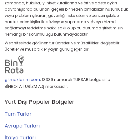
zamanda, hukuka, iyi niyet kurallarına ve örf ve adete aykırı
davranışlarda bulunan, geçerli bir neden olmaksızın huzursuzluk
veya problem çıkaran, güvenliği riske atan ve benzeri şekilde
hareket eden kişiler ile sözleşme yapmama ve/veya hizmet
sağlamayı reddetme hakkı saklı olup bu durumda şirketimizin
herhangi bir sorumluluğu bulunmayacaktır.
Web sitesinde görünen tur ücretleri ve müsaitlikleri değişebilir.
Ücretler ve müsaitlikler yayın günü geçerlidir.
gitmeklazim.com
,
13339 numaralı TURSAB belgesi ile
BİNROTA TURİZM A.Ş markasıdır.
Yurt Dışı Popüler Bölgeler
Tüm Turlar
Avrupa Turları
İtalya Turları