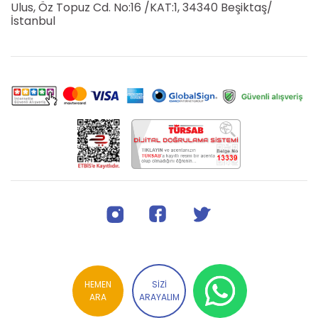
Ulus, Öz Topuz Cd. No:16 /KAT:1, 34340 Beşiktaş/
İstanbul
HEMEN
SİZİ
ARA
ARAYALIM