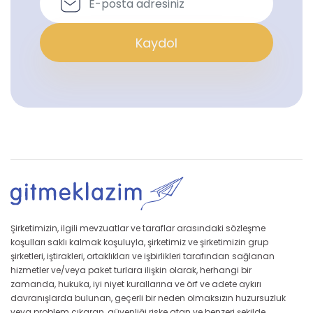
Kaydol
Şirketimizin, ilgili mevzuatlar ve taraflar arasındaki sözleşme
koşulları saklı kalmak koşuluyla, şirketimiz ve şirketimizin grup
şirketleri, iştirakleri, ortaklıkları ve işbirlikleri tarafından sağlanan
hizmetler ve/veya paket turlara ilişkin olarak, herhangi bir
zamanda, hukuka, iyi niyet kurallarına ve örf ve adete aykırı
davranışlarda bulunan, geçerli bir neden olmaksızın huzursuzluk
veya problem çıkaran, güvenliği riske atan ve benzeri şekilde