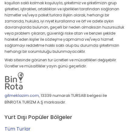
koşulları saklı kalmak koşuluyla, şirketimiz ve şirketimizin grup
şirketleri, iştirakleri, ortaklıkları ve işbirlikleri tarafından sağlanan
hizmetler ve/veya paket turlara ilişkin olarak, herhangi bir
zamanda, hukuka, iyi niyet kurallarına ve örf ve adete aykırı
davranışlarda bulunan, geçerli bir neden olmaksızın huzursuzluk
veya problem çıkaran, güvenliği riske atan ve benzeri şekilde
hareket eden kişiler ile sözleşme yapmama ve/veya hizmet
sağlamayı reddetme hakkı saklı olup bu durumda şirketimizin
herhangi bir sorumluluğu bulunmayacaktır.
Web sitesinde görünen tur ücretleri ve müsaitlikleri değişebilir.
Ücretler ve müsaitlikler yayın günü geçerlidir.
gitmeklazim.com
,
13339 numaralı TURSAB belgesi ile
BİNROTA TURİZM A.Ş markasıdır.
Yurt Dışı Popüler Bölgeler
Tüm Turlar