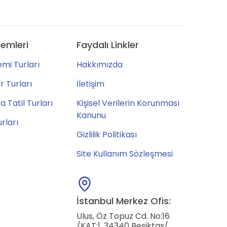
emleri
Faydalı Linkler
mi Turları
Hakkımızda
 Turları
İletişim
 Tatil Turları
Kişisel Verilerin Korunması
Kanunu
urları
Gizlilik Politikası
Site Kullanım Sözleşmesi
İstanbul Merkez Ofis:
Ulus, Öz Topuz Cd. No:16
/KAT:1, 34340 Beşiktaş/