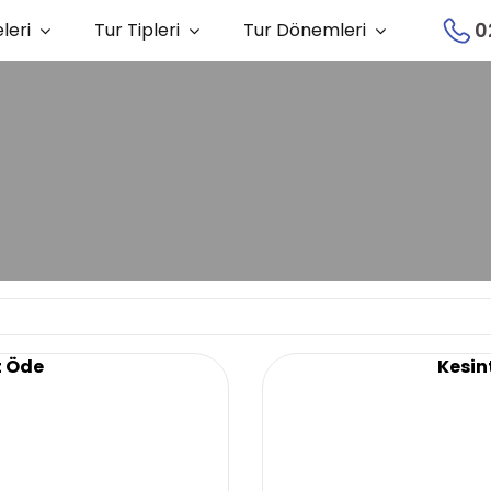
0
leri
Tur Tipleri
Tur Dönemleri
t Öde
Kesint