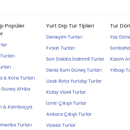
şı Popüler
Yurt Dışı Tur Tipleri
Tur Dön
er
Deneyim Turları
Yaz Döne
lar
Fırsat Turları
Sonbahar
Turları
Son Dakika İndirimli Turlar
Kasım Ara
urları
Deniz Kum Güneş Turları
Yılbaşı T
 & Kore Turları
Uzak Rota Yurtdışı Turlar
 Güney Afrika
Kolay Vizeli Turlar
İzmir Çıkışlı Turlar
m & Kamboçya
Ankara Çıkışlı Turlar
merika Turları
Vizesiz Turlar