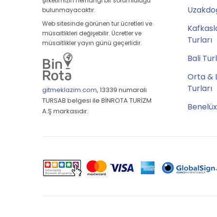
şirketimizin herhangi bir sorumluluğu
Uzakdoğ
bulunmayacaktır.
Web sitesinde görünen tur ücretleri ve
Kafkasl
müsaitlikleri değişebilir. Ücretler ve
Turları
müsaitlikler yayın günü geçerlidir.
Bali Tur
Orta & 
Turları
gitmeklazim.com
,
13339 numaralı
TURSAB belgesi ile BİNROTA TURİZM
Benelüx
A.Ş markasıdır.