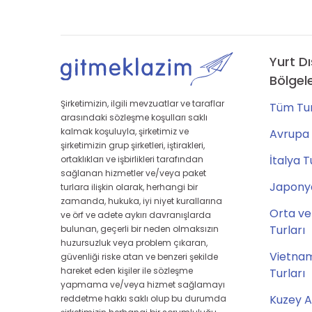
Yurt Dı
Bölgel
Şirketimizin, ilgili mevzuatlar ve taraflar
Tüm Tur
arasındaki sözleşme koşulları saklı
kalmak koşuluyla, şirketimiz ve
Avrupa 
şirketimizin grup şirketleri, iştirakleri,
İtalya T
ortaklıkları ve işbirlikleri tarafından
sağlanan hizmetler ve/veya paket
Japonya
turlara ilişkin olarak, herhangi bir
zamanda, hukuka, iyi niyet kurallarına
Orta ve
ve örf ve adete aykırı davranışlarda
Turları
bulunan, geçerli bir neden olmaksızın
huzursuzluk veya problem çıkaran,
Vietna
güvenliği riske atan ve benzeri şekilde
hareket eden kişiler ile sözleşme
Turları
yapmama ve/veya hizmet sağlamayı
Kuzey A
reddetme hakkı saklı olup bu durumda