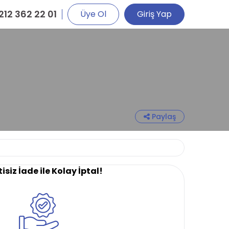
212 362 22 01
Üye Ol
Giriş Yap
Paylaş
isiz İade ile Kolay İptal!