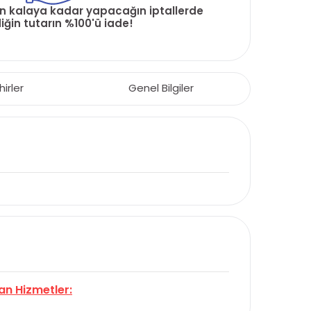
ün kalaya kadar yapacağın iptallerde
ğin tutarın %100'ü iade!
hirler
Genel Bilgiler
an Hizmetler: