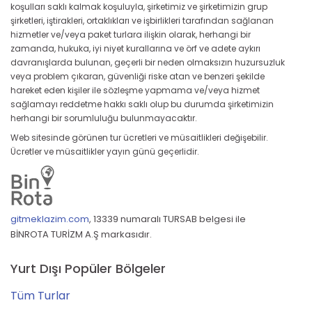
koşulları saklı kalmak koşuluyla, şirketimiz ve şirketimizin grup
şirketleri, iştirakleri, ortaklıkları ve işbirlikleri tarafından sağlanan
hizmetler ve/veya paket turlara ilişkin olarak, herhangi bir
zamanda, hukuka, iyi niyet kurallarına ve örf ve adete aykırı
davranışlarda bulunan, geçerli bir neden olmaksızın huzursuzluk
veya problem çıkaran, güvenliği riske atan ve benzeri şekilde
hareket eden kişiler ile sözleşme yapmama ve/veya hizmet
sağlamayı reddetme hakkı saklı olup bu durumda şirketimizin
herhangi bir sorumluluğu bulunmayacaktır.
Web sitesinde görünen tur ücretleri ve müsaitlikleri değişebilir.
Ücretler ve müsaitlikler yayın günü geçerlidir.
gitmeklazim.com
,
13339 numaralı TURSAB belgesi ile
BİNROTA TURİZM A.Ş markasıdır.
Yurt Dışı Popüler Bölgeler
Tüm Turlar