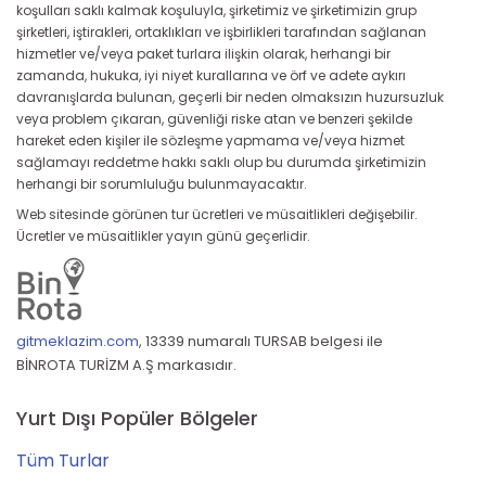
koşulları saklı kalmak koşuluyla, şirketimiz ve şirketimizin grup
şirketleri, iştirakleri, ortaklıkları ve işbirlikleri tarafından sağlanan
hizmetler ve/veya paket turlara ilişkin olarak, herhangi bir
zamanda, hukuka, iyi niyet kurallarına ve örf ve adete aykırı
davranışlarda bulunan, geçerli bir neden olmaksızın huzursuzluk
veya problem çıkaran, güvenliği riske atan ve benzeri şekilde
hareket eden kişiler ile sözleşme yapmama ve/veya hizmet
sağlamayı reddetme hakkı saklı olup bu durumda şirketimizin
herhangi bir sorumluluğu bulunmayacaktır.
Web sitesinde görünen tur ücretleri ve müsaitlikleri değişebilir.
Ücretler ve müsaitlikler yayın günü geçerlidir.
gitmeklazim.com
,
13339 numaralı TURSAB belgesi ile
BİNROTA TURİZM A.Ş markasıdır.
Yurt Dışı Popüler Bölgeler
Tüm Turlar