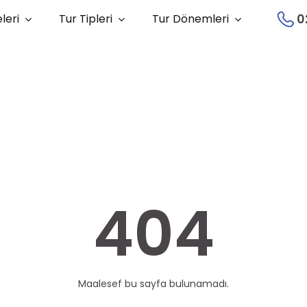
0
leri
Tur Tipleri
Tur Dönemleri
404
Maalesef bu sayfa bulunamadı.