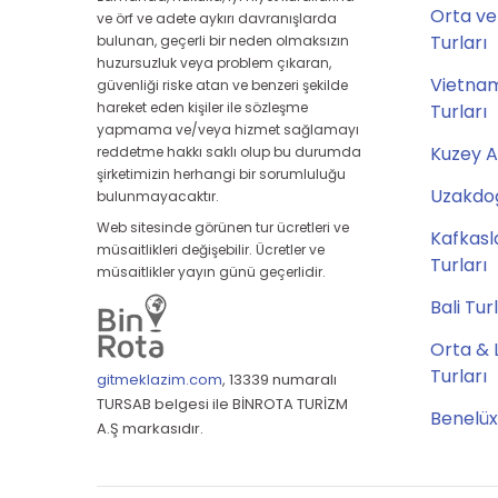
Orta ve
ve örf ve adete aykırı davranışlarda
Turları
bulunan, geçerli bir neden olmaksızın
huzursuzluk veya problem çıkaran,
Vietna
güvenliği riske atan ve benzeri şekilde
hareket eden kişiler ile sözleşme
Turları
yapmama ve/veya hizmet sağlamayı
Kuzey A
reddetme hakkı saklı olup bu durumda
şirketimizin herhangi bir sorumluluğu
Uzakdoğ
bulunmayacaktır.
Web sitesinde görünen tur ücretleri ve
Kafkasl
müsaitlikleri değişebilir. Ücretler ve
Turları
müsaitlikler yayın günü geçerlidir.
Bali Tur
Orta & 
Turları
gitmeklazim.com
,
13339 numaralı
TURSAB belgesi ile BİNROTA TURİZM
Benelüx
A.Ş markasıdır.