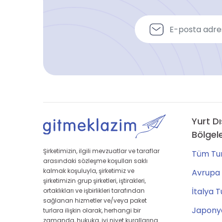
Yurt Dı
Bölgel
Şirketimizin, ilgili mevzuatlar ve taraflar
Tüm Tur
arasındaki sözleşme koşulları saklı
kalmak koşuluyla, şirketimiz ve
Avrupa 
şirketimizin grup şirketleri, iştirakleri,
İtalya T
ortaklıkları ve işbirlikleri tarafından
sağlanan hizmetler ve/veya paket
Japonya
turlara ilişkin olarak, herhangi bir
zamanda, hukuka, iyi niyet kurallarına