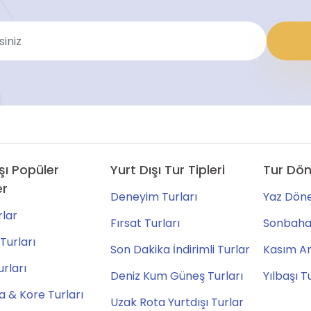
şı Popüler
Yurt Dışı Tur Tipleri
Tur Dön
er
Deneyim Turları
Yaz Döne
lar
Fırsat Turları
Sonbahar
Turları
Son Dakika İndirimli Turlar
Kasım Ara
urları
Deniz Kum Güneş Turları
Yılbaşı T
 & Kore Turları
Uzak Rota Yurtdışı Turlar