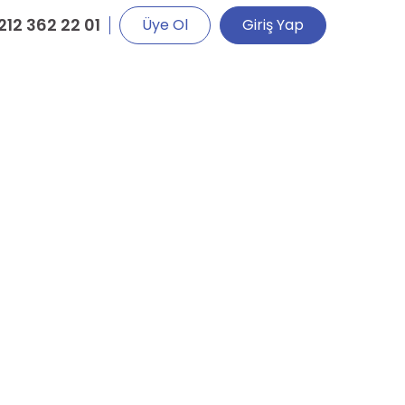
212 362 22 01
Üye Ol
Giriş Yap