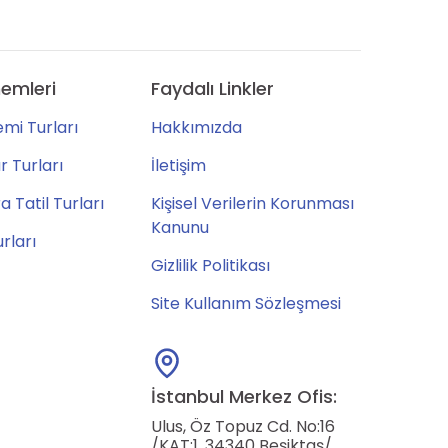
emleri
Faydalı Linkler
mi Turları
Hakkımızda
 Turları
İletişim
 Tatil Turları
Kişisel Verilerin Korunması
Kanunu
urları
Gizlilik Politikası
Site Kullanım Sözleşmesi
İstanbul Merkez Ofis:
Ulus, Öz Topuz Cd. No:16
/KAT:1, 34340 Beşiktaş/