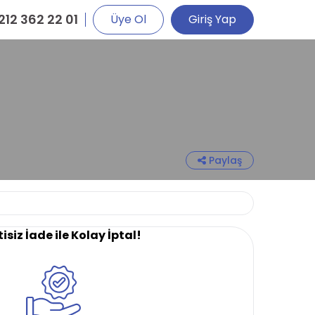
212 362 22 01
Üye Ol
Giriş Yap
Paylaş
isiz İade ile Kolay İptal!