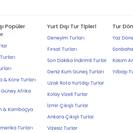
şı Popüler
Yurt Dışı Tur Tipleri
Tur Dön
er
Deneyim Turları
Yaz Döne
lar
Fırsat Turları
Sonbahar
Turları
Son Dakika İndirimli Turlar
Kasım Ara
urları
Deniz Kum Güneş Turları
Yılbaşı T
 & Kore Turları
Uzak Rota Yurtdışı Turlar
 Güney Afrika
Kolay Vizeli Turlar
İzmir Çıkışlı Turlar
m & Kamboçya
Ankara Çıkışlı Turlar
merika Turları
Vizesiz Turlar