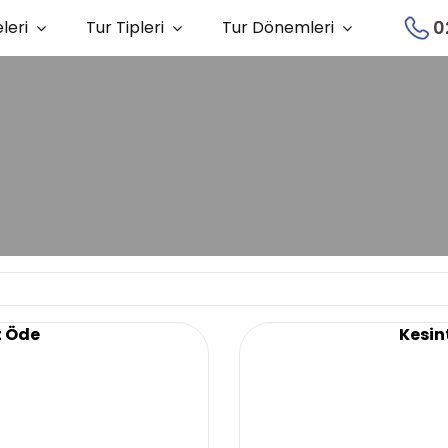
0
leri
Tur Tipleri
Tur Dönemleri
t Öde
Kesint