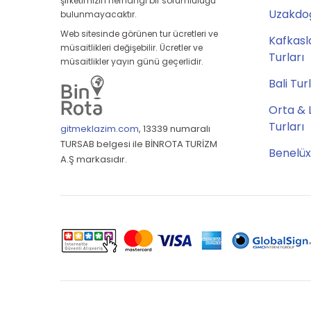
şirketimizin herhangi bir sorumluluğu
Uzakdoğ
bulunmayacaktır.
Web sitesinde görünen tur ücretleri ve
Kafkasl
müsaitlikleri değişebilir. Ücretler ve
Turları
müsaitlikler yayın günü geçerlidir.
Bali Tur
Orta & 
Turları
gitmeklazim.com
,
13339 numaralı
TURSAB belgesi ile BİNROTA TURİZM
Benelüx
A.Ş markasıdır.