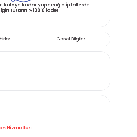
ün kalaya kadar yapacağın iptallerde
ğin tutarın %100'ü iade!
hirler
Genel Bilgiler
an Hizmetler: