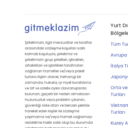
Yurt Dı
Bölgel
Şirketimizin, ilgili mevzuatlar ve taraflar
Tüm Tur
arasındaki sözleşme koşulları saklı
kalmak koşuluyla, şirketimiz ve
Avrupa 
şirketimizin grup şirketleri, iştirakleri,
İtalya T
ortaklıkları ve işbirlikleri tarafından
sağlanan hizmetler ve/veya paket
Japonya
turlara ilişkin olarak, herhangi bir
zamanda, hukuka, iyi niyet kurallarına
Orta ve
ve örf ve adete aykırı davranışlarda
Turları
bulunan, geçerli bir neden olmaksızın
huzursuzluk veya problem çıkaran,
Vietna
güvenliği riske atan ve benzeri şekilde
hareket eden kişiler ile sözleşme
Turları
yapmama ve/veya hizmet sağlamayı
Kuzey A
reddetme hakkı saklı olup bu durumda