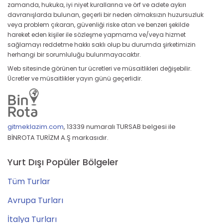
zamanda, hukuka, iyi niyet kurallarına ve örf ve adete aykırı
davranışlarda bulunan, geçerli bir neden olmaksızın huzursuzluk
veya problem çıkaran, güvenliği riske atan ve benzeri şekilde
hareket eden kişiler ile sözleşme yapmama ve/veya hizmet
sağlamayı reddetme hakkı saklı olup bu durumda şirketimizin
herhangi bir sorumluluğu bulunmayacaktır.
Web sitesinde görünen tur ücretleri ve müsaitlikleri değişebilir.
Ücretler ve müsaitlikler yayın günü geçerlidir.
gitmeklazim.com
,
13339 numaralı TURSAB belgesi ile
BİNROTA TURİZM A.Ş markasıdır.
Yurt Dışı Popüler Bölgeler
Tüm Turlar
Avrupa Turları
İtalya Turları