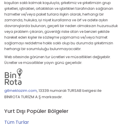
koşulları saklı kalmak koşuluyla, şirketimiz ve şirketimizin grup
şirketleri, iştirakleri, ortaklıkları ve işbirlikleri tarafından sağlanan
hizmetler ve/veya paket turlara ilişkin olarak, herhangi bir
zamanda, hukuka, iyi niyet kurallarına ve örf ve adete aykırı
davranışlarda bulunan, geçerli bir neden olmaksızın huzursuzluk
veya problem çıkaran, güvenliği riske atan ve benzeri şekilde
hareket eden kişiler ile sözleşme yapmama ve/veya hizmet
sağlamayı reddetme hakkı saklı olup bu durumda şirketimizin
herhangi bir sorumluluğu bulunmayacaktır.
Web sitesinde görünen tur ücretleri ve müsaitlikleri değişebilir.
Ücretler ve müsaitlikler yayın günü geçerlidir.
gitmeklazim.com
,
13339 numaralı TURSAB belgesi ile
BİNROTA TURİZM A.Ş markasıdır.
Yurt Dışı Popüler Bölgeler
Tüm Turlar