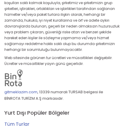
koşulları saklı kalmak koşuluyla, şirketimiz ve şirketimizin grup
şirketleri, iştirakleri, ortaklıkları ve işbirlikleri tarafından sağlanan
hizmetler ve/veya paket turlara ilişkin olarak, herhangi bir
zamanda, hukuka, iyi niyet kurallarına ve örf ve adete aykırı
davranışlarda bulunan, geçerli bir neden olmaksızın huzursuzluk
veya problem çıkaran, güvenliği riske atan ve benzeri şekilde
hareket eden kişiler ile sözleşme yapmama ve/veya hizmet
sağlamayı reddetme hakkı saklı olup bu durumda şirketimizin
herhangi bir sorumluluğu bulunmayacaktır.
Web sitesinde görünen tur ücretleri ve müsaitlikleri değişebilir.
Ücretler ve müsaitlikler yayın günü geçerlidir.
gitmeklazim.com
,
13339 numaralı TURSAB belgesi ile
BİNROTA TURİZM A.Ş markasıdır.
Yurt Dışı Popüler Bölgeler
Tüm Turlar