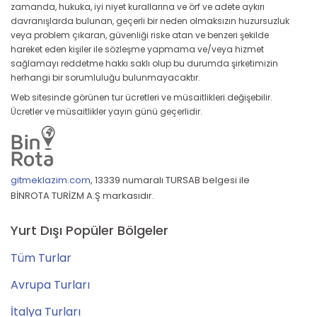
zamanda, hukuka, iyi niyet kurallarına ve örf ve adete aykırı
davranışlarda bulunan, geçerli bir neden olmaksızın huzursuzluk
veya problem çıkaran, güvenliği riske atan ve benzeri şekilde
hareket eden kişiler ile sözleşme yapmama ve/veya hizmet
sağlamayı reddetme hakkı saklı olup bu durumda şirketimizin
herhangi bir sorumluluğu bulunmayacaktır.
Web sitesinde görünen tur ücretleri ve müsaitlikleri değişebilir.
Ücretler ve müsaitlikler yayın günü geçerlidir.
gitmeklazim.com
,
13339 numaralı TURSAB belgesi ile
BİNROTA TURİZM A.Ş markasıdır.
Yurt Dışı Popüler Bölgeler
Tüm Turlar
Avrupa Turları
İtalya Turları