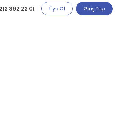
212 362 22 01
Üye Ol
Giriş Yap