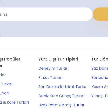
şı Popüler
Yurt Dışı Tur Tipleri
Tur Dön
er
Deneyim Turları
Yaz Döne
lar
Fırsat Turları
Sonbahar
Turları
Son Dakika İndirimli Turlar
Kasım Ara
urları
Deniz Kum Güneş Turları
Yılbaşı T
 & Kore Turları
Uzak Rota Yurtdışı Turlar