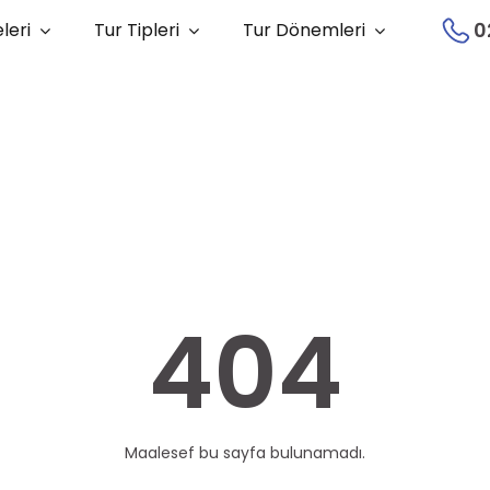
0
leri
Tur Tipleri
Tur Dönemleri
404
Maalesef bu sayfa bulunamadı.