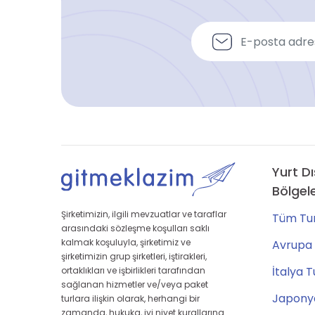
Yurt Dı
Bölgel
Şirketimizin, ilgili mevzuatlar ve taraflar
Tüm Tur
arasındaki sözleşme koşulları saklı
kalmak koşuluyla, şirketimiz ve
Avrupa 
şirketimizin grup şirketleri, iştirakleri,
İtalya T
ortaklıkları ve işbirlikleri tarafından
sağlanan hizmetler ve/veya paket
Japonya
turlara ilişkin olarak, herhangi bir
zamanda, hukuka, iyi niyet kurallarına