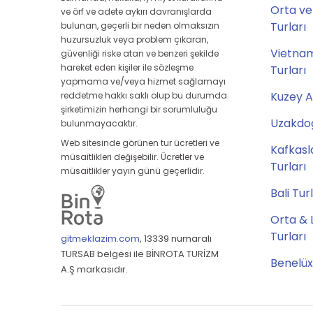
Orta ve
ve örf ve adete aykırı davranışlarda
Turları
bulunan, geçerli bir neden olmaksızın
huzursuzluk veya problem çıkaran,
Vietna
güvenliği riske atan ve benzeri şekilde
hareket eden kişiler ile sözleşme
Turları
yapmama ve/veya hizmet sağlamayı
Kuzey A
reddetme hakkı saklı olup bu durumda
şirketimizin herhangi bir sorumluluğu
Uzakdoğ
bulunmayacaktır.
Web sitesinde görünen tur ücretleri ve
Kafkasl
müsaitlikleri değişebilir. Ücretler ve
Turları
müsaitlikler yayın günü geçerlidir.
Bali Tur
Orta & 
Turları
gitmeklazim.com
,
13339 numaralı
TURSAB belgesi ile BİNROTA TURİZM
Benelüx
A.Ş markasıdır.