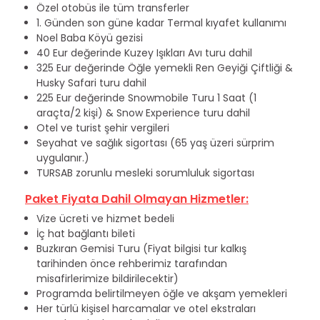
Özel otobüs ile tüm transferler
1. Günden son güne kadar Termal kıyafet kullanımı
Noel Baba Köyü gezisi
40 Eur değerinde Kuzey Işıkları Avı turu dahil
325 Eur değerinde Öğle yemekli Ren Geyiği Çiftliği &
Husky Safari turu dahil
225 Eur değerinde Snowmobile Turu 1 Saat (1
araçta/2 kişi) & Snow Experience turu dahil
Otel ve turist şehir vergileri
Seyahat ve sağlık sigortası (65 yaş üzeri sürprim
uygulanır.)
TURSAB zorunlu mesleki sorumluluk sigortası
Paket Fiyata Dahil Olmayan Hizmetler:
Vize ücreti ve hizmet bedeli
İç hat bağlantı bileti
Buzkıran Gemisi Turu (Fiyat bilgisi tur kalkış
tarihinden önce rehberimiz tarafından
misafirlerimize bildirilecektir)
Programda belirtilmeyen öğle ve akşam yemekleri
Her türlü kişisel harcamalar ve otel ekstraları