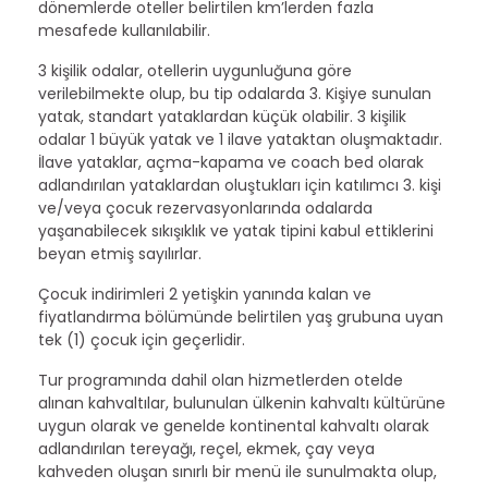
dönemlerde oteller belirtilen km’lerden fazla
mesafede kullanılabilir.
3 kişilik odalar, otellerin uygunluğuna göre
verilebilmekte olup, bu tip odalarda 3. Kişiye sunulan
yatak, standart yataklardan küçük olabilir. 3 kişilik
odalar 1 büyük yatak ve 1 ilave yataktan oluşmaktadır.
İlave yataklar, açma-kapama ve coach bed olarak
adlandırılan yataklardan oluştukları için katılımcı 3. kişi
ve/veya çocuk rezervasyonlarında odalarda
yaşanabilecek sıkışıklık ve yatak tipini kabul ettiklerini
beyan etmiş sayılırlar.
Çocuk indirimleri 2 yetişkin yanında kalan ve
fiyatlandırma bölümünde belirtilen yaş grubuna uyan
tek (1) çocuk için geçerlidir.
Tur programında dahil olan hizmetlerden otelde
alınan kahvaltılar, bulunulan ülkenin kahvaltı kültürüne
uygun olarak ve genelde kontinental kahvaltı olarak
adlandırılan tereyağı, reçel, ekmek, çay veya
kahveden oluşan sınırlı bir menü ile sunulmakta olup,