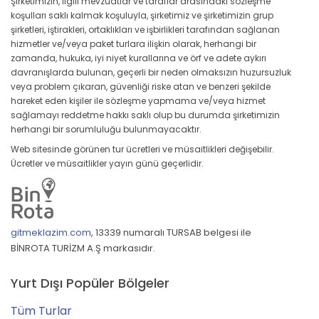
Şirketimizin, ilgili mevzuatlar ve taraflar arasındaki sözleşme
koşulları saklı kalmak koşuluyla, şirketimiz ve şirketimizin grup
şirketleri, iştirakleri, ortaklıkları ve işbirlikleri tarafından sağlanan
hizmetler ve/veya paket turlara ilişkin olarak, herhangi bir
zamanda, hukuka, iyi niyet kurallarına ve örf ve adete aykırı
davranışlarda bulunan, geçerli bir neden olmaksızın huzursuzluk
veya problem çıkaran, güvenliği riske atan ve benzeri şekilde
hareket eden kişiler ile sözleşme yapmama ve/veya hizmet
sağlamayı reddetme hakkı saklı olup bu durumda şirketimizin
herhangi bir sorumluluğu bulunmayacaktır.
Web sitesinde görünen tur ücretleri ve müsaitlikleri değişebilir.
Ücretler ve müsaitlikler yayın günü geçerlidir.
gitmeklazim.com
,
13339 numaralı TURSAB belgesi ile
BİNROTA TURİZM A.Ş markasıdır.
Yurt Dışı Popüler Bölgeler
Tüm Turlar