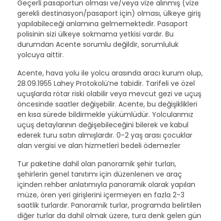
Geçerli pasaportun olması ve/veya vize alınmış (vize
gerekli destinasyon/pasaport için) olması, ülkeye giriş
yapılabileceği anlamına gelmemektedir. Pasaport
polisinin sizi ülkeye sokmama yetkisi vardır. Bu
durumdan Acente sorumlu değildir, sorumluluk
yolcuya aittir.
Acente, hava yolu ile yolcu arasında aracı kurum olup,
28.09.1955 Lahey Protokolü’ne tabidir. Tarifeli ve özel
uçuşlarda rötar riski olabilir veya mevcut gezi ve uçuş
öncesinde saatler değişebilir. Acente, bu değişiklikleri
en kısa sürede bildirmekle yükümlüdür. Yolcularımız
uçuş detaylarının değişebileceğini bilerek ve kabul
ederek turu satın almışlardır. 0-2 yaş arası çocuklar
alan vergisi ve alan hizmetleri bedeli ödemezler
Tur paketine dahil olan panoramik şehir turları,
şehirlerin genel tanıtımı için düzenlenen ve araç
içinden rehber anlatımıyla panoramik olarak yapılan
müze, ören yeri girişlerini içermeyen en fazla 2-3
saatlik turlardır. Panoramik turlar, programda belirtilen
diğer turlar da dahil olmak üzere, tura denk gelen gün