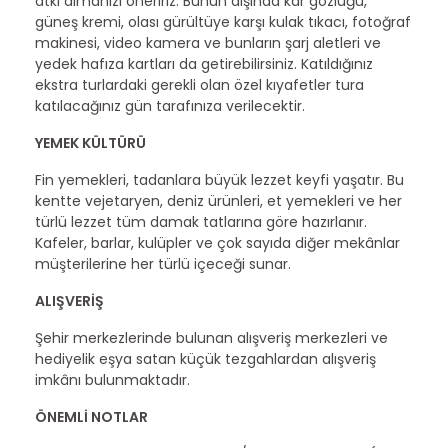
atkı almanızı öneririz. Bunun dışında kar gözlüğü,
güneş kremi, olası gürültüye karşı kulak tıkacı, fotoğraf
makinesi, video kamera ve bunların şarj aletleri ve
yedek hafıza kartları da getirebilirsiniz. Katıldığınız
ekstra turlardaki gerekli olan özel kıyafetler tura
katılacağınız gün tarafınıza verilecektir.
YEMEK KÜLTÜRÜ
Fin yemekleri, tadanlara büyük lezzet keyfi yaşatır. Bu
kentte vejetaryen, deniz ürünleri, et yemekleri ve her
türlü lezzet tüm damak tatlarına göre hazırlanır.
Kafeler, barlar, kulüpler ve çok sayıda diğer mekânlar
müşterilerine her türlü içeceği sunar.
ALIŞVERİŞ
Şehir merkezlerinde bulunan alışveriş merkezleri ve
hediyelik eşya satan küçük tezgahlardan alışveriş
imkânı bulunmaktadır.
ÖNEMLİ NOTLAR