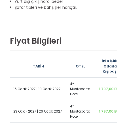
Yurt dışı çıkış harcı bedeli
Şoför tipleri ve bahşişler hariçtir.
Fiyat Bilgileri
İki Kişilik
TARİH
OTEL
Odada
Kişibaşı
4*
16 Ocak 2027 | 19 Ocak 2027
Mustaparta
1.797,00 EUR
Hotel
4*
23 Ocak 2027 | 26 Ocak 2027
Mustaparta
1.797,00 EUR
Hotel