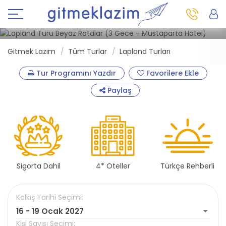
16 - 19 Ocak 2027
Türk Havayolları
Tornio - Rovaniemi
Gitmek Lazım
Tüm Turlar
Lapland Turları
Tur Programını Yazdır
Favorilere Ekle
Paylaş
Sigorta Dahil
4* Oteller
Türkçe Rehberli
Kalkış Tarihi Seçimi:
16 - 19 Ocak 2027
Kişi Sayısı Seçimi: