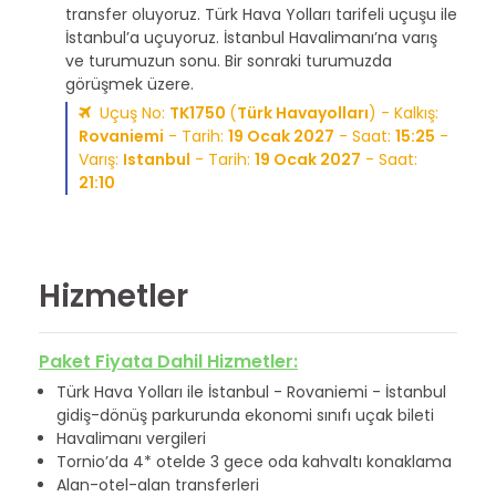
transfer oluyoruz. Türk Hava Yolları tarifeli uçuşu ile
İstanbul’a uçuyoruz. İstanbul Havalimanı’na varış
ve turumuzun sonu. Bir sonraki turumuzda
görüşmek üzere.
Uçuş No:
TK1750
(
Türk Havayolları
) - Kalkış:
Rovaniemi
- Tarih:
19 Ocak 2027
- Saat:
15:25
-
Varış:
Istanbul
- Tarih:
19 Ocak 2027
- Saat:
21:10
Hizmetler
Paket Fiyata Dahil Hizmetler:
Türk Hava Yolları ile İstanbul - Rovaniemi - İstanbul
gidiş-dönüş parkurunda ekonomi sınıfı uçak bileti
Havalimanı vergileri
Tornio’da 4* otelde 3 gece oda kahvaltı konaklama
Alan-otel-alan transferleri