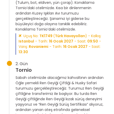
(Tulum, bot, eldiven, yün çorap). Konaklama
Tornio’daki otelimizde. Kısa bir dinlenmenin
ardından Kuzey Işıkları Avı turumuzu
gerçekleştireceğiz. Şansımız iyi giderse bu
büyüleyici doğa olayına tanıklık edebiliriz.
Konaklama Tornio’daki otelimizde.
Uçuş No:
TK1749
(
Türk Havayolları
) - Kalkış:
Istanbul
- Tarih:
16 Ocak 2027
- Saat:
09:50
-
Varış:
Rovaniemi
- Tarih:
16 Ocak 2027
- Saat:
13:30
2. Gün
Tornio
Sabah otelimizde alacağımız kahvaltının ardından
Öğle yemekli Ren Geyiği Çiftliği & Husky Safari
turumuzu gerçekleştireceğiz. Turumuz Ren Geyiği
çiftliğine transferimiz ile başlıyor. Bu turda Ren
Geyiği çiftliğinde Ren Geyiği kızak sürüş deneyimi
yaşıyoruz ve “Ren Geyiği Sürüş Sertifikası” alıyoruz,
ardından yanan ateş etrafında geleneksel