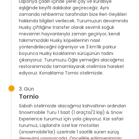
Laponya çadırı içinde yerel çay ve kurabiye
eşliğinde keyifli dakikalar geçireceğiz. Aynı
zamanda rehberimiz tarafından bize Ren Geyikleri
hakkında bilgileri verilecek. Turumuzun devamında
Husky çiftliğine transfer olarak sevimli soğuk
mevsimin hayvanlarıyla zaman geçiriyor, kendi
takımımızdaki Husky köpeklerinin nasıl
yönlendirileceğini öğreniyor ve 3 km’lik parkur
boyunca Husky kızaklarının sürüşünün tadını
çıkarıyoruz. Turumuzu Öğle yemeğini alacağımız
restoranımızda tamamlayarak otelimize hareket
ediyoruz. Konaklama Tornio otelimizde.
3. Gün
Tornio
Sabah otelimizde alacağımız kahvaltının ardından
Snowmobile Turu 1 Saat (1 araçta/2 kişi) & Snow
Experience turumuz için yola çıkıyoruz. Kar safari
turumuz, Lapland’e özel kar motorları
(snowmobile’lar) üzerinde 1 saatlik süren sürüş
deneyimi yaşayacağız. Öncelikle eğitmenimizin