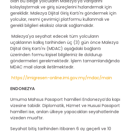
olan bu belge yolcuların Malezya'ya varışlarını
kolaylaştırmak ve giriş süreçlerini hızlandırmak için
gereklidir. Malezya Dijital Giriş Kartı'nı göndermek için
yolcular, resmi çevrimiçi platformu kullanmalı ve
gerekli bilgileri eksiksiz olarak sağlamalıdır.
Malezya'ya seyahat edecek tüm yolcuların
uçaklarının kalkış tarihinden üç (3) gün önce Malezya
Dijital Giriş Kartı'nı (MDAC) aşağıdaki bağlantı
üzerinden formu kişisel bilgileriniz ile doldurup
göndermeleri gerekmektedir. İşlem tamamlandığında
MDAC mail olarak iletilmektedir.
https://imigresen-online.imi.gov.my/mdac/main
ENDONEZYA
Umuma Mahsus Pasaport hamilleri Endonezya’da kapı
vizesine tabidir. Diplomatik, Hizmet ve Hususi Pasaport
hamilleri ise, anılan ülkeye yapacakları seyahatlerinde
vizeden muaftır.
Seyahat bitiş tarihinden itibaren 6 ay geçerli ve 10