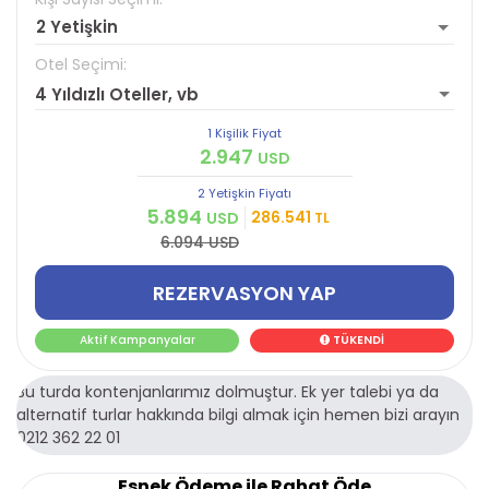
2 Yetişkin
Otel Seçimi:
4 Yıldızlı Oteller, vb
1 Kişilik Fiyat
2.947
USD
2 Yetişkin
Fiyatı
5.894
286.541
USD
TL
6.094 USD
REZERVASYON YAP
Aktif Kampanyalar
TÜKENDİ
Bu turda kontenjanlarımız dolmuştur. Ek yer talebi ya da
alternatif turlar hakkında bilgi almak için hemen bizi arayın
0212 362 22 01
Esnek Ödeme ile Rahat Öde