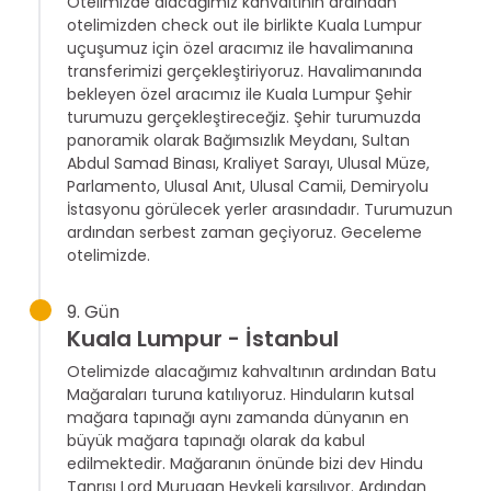
Otelimizde alacağımız kahvaltının ardından
otelimizden check out ile birlikte Kuala Lumpur
uçuşumuz için özel aracımız ile havalimanına
transferimizi gerçekleştiriyoruz. Havalimanında
bekleyen özel aracımız ile Kuala Lumpur Şehir
turumuzu gerçekleştireceğiz. Şehir turumuzda
panoramik olarak Bağımsızlık Meydanı, Sultan
Abdul Samad Binası, Kraliyet Sarayı, Ulusal Müze,
Parlamento, Ulusal Anıt, Ulusal Camii, Demiryolu
İstasyonu görülecek yerler arasındadır. Turumuzun
ardından serbest zaman geçiyoruz. Geceleme
otelimizde.
9. Gün
Kuala Lumpur - İstanbul
Otelimizde alacağımız kahvaltının ardından Batu
Mağaraları turuna katılıyoruz. Hinduların kutsal
mağara tapınağı aynı zamanda dünyanın en
büyük mağara tapınağı olarak da kabul
edilmektedir. Mağaranın önünde bizi dev Hindu
Tanrısı Lord Murugan Heykeli karşılıyor. Ardından