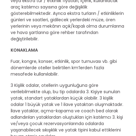
veya ekstra tur / etkinlik fiyatları, içerik, kullanılacak
araç katılımcı sayısına göre değişiklik
gösterebilmektedir. Ayrıca ekstra turların / etkinliklerin
günleri ve saatleri, gidilecek yerlerdeki müze, ören
yerlerinin veya mekânın açık/kapalı olma durumlarına
ve hava şartlarına göre rehber tarafından
değiştirilebilir.
KONAKLAMA
Fuar, kongre, konser, etkinlik, spor turnuvası vb. gibi
dönemlerde oteller belirtilen km’lerden fazla
mesafede kullanılabilir.
3 Kişilik odalar, otellerin uygunluğuna göre
verilebilmekte olup, bu tip odalarda 3. Kişiye sunulan
yatak, standart yataklardan küçük olabilir. 3 kişilik
odalar 1 büyük yatak ve 1 ilave yataktan oluşmaktadır.
İlave yataklar, açma-kapama ve coach bed olarak
adlandırılan yataklardan oluştukları için katılımcı 3. kişi
ve/veya çocuk rezervasyonlarında odalarda
yaşanabilecek sıkışıklık ve yatak tipini kabul ettiklerini