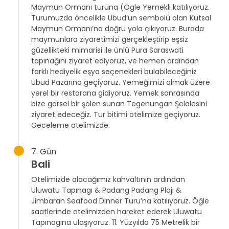
Maymun Ormanı turuna (Ögle Yemekli katılıyoruz.
Turumuzda öncelikle Ubud’un sembolü olan Kutsal
Maymun Ormanı’na doğru yola çıkıyoruz. Burada
maymunlara ziyaretimizi gerçekleştirip eşsiz
güzellikteki mimarisi ile ünlü Pura Saraswati
tapınağını ziyaret ediyoruz, ve hemen ardından
farklı hediyelik eşya seçenekleri bulabileceğiniz
Ubud Pazarına geçiyoruz. Yemeğimizi almak üzere
yerel bir restorana gidiyoruz. Yemek sonrasında
bize görsel bir şölen sunan Tegenungan Şelalesini
ziyaret edeceğiz. Tur bitimi otelimize geçiyoruz.
Geceleme otelimizde.
7. Gün
Bali
Otelimizde alacağımız kahvaltının ardından
Uluwatu Tapınagı & Padang Padang Plajı &
Jimbaran Seafood Dinner Turu’na katılıyoruz. Öğle
saatlerinde otelimizden hareket ederek Uluwatu
Tapınagına ulaşıyoruz. 11. Yüzyılda 75 Metrelik bir