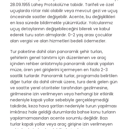
28.09.1955 Lahey Protokolü’ne tabidir. Tarifeli ve özel
uçuşlarda rötar riski olabilir veya mevcut gezi ve uçuş
öncesinde saatler değişebilir. Acente, bu değişiklikleri
en kısa sürede bildirmekle yükümlüdür. Yolcularımız
uçuş detaylarının değişebileceğini bilerek ve kabul
ederek turu satın almışlardır. 0-2 yaş arası çocuklar
alan vergisi ve alan hizmetleri bedeli ödemezler.
Tur paketine dahil olan panoramik şehir turları,
şehirlerin genel tanıtımı için düzenlenen ve araç
içinden rehber anlatımıyla panoramik olarak yapılan
müze, ören yeri girişlerini içermeyen en fazla 2-3
saatlik turlardır. Panoramik turlar, programda belirtilen
diğer turlar da dahil olmak üzere, tura denk gelen gün
ve saatte yerel otoriteler tarafından gezilmesine,
girilmesine izin verilmeyen veya herhangi bir etkinlik
nedeniyle kapalı yollar sebebiyle gerçekleşmediği
takdirde, keza hava şartları nedeniyle turun yapılması
imkânsız hale geldiği durumlarda bahse konu turların
yapılamamasından acente sorumlu değildir. Bazı
turlar kapalı yollar veya araç girişine izin verilmeyen