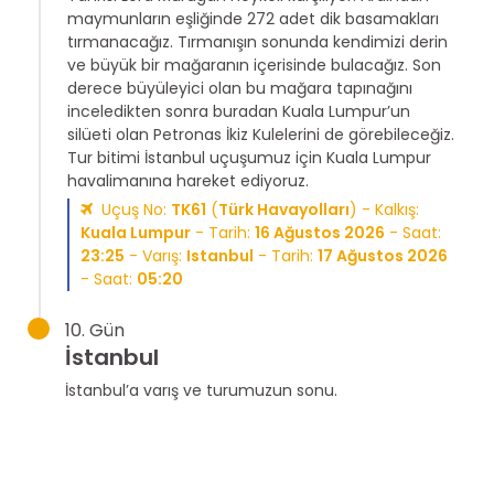
maymunların eşliğinde 272 adet dik basamakları
tırmanacağız. Tırmanışın sonunda kendimizi derin
ve büyük bir mağaranın içerisinde bulacağız. Son
derece büyüleyici olan bu mağara tapınağını
inceledikten sonra buradan Kuala Lumpur’un
silüeti olan Petronas İkiz Kulelerini de görebileceğiz.
Tur bitimi İstanbul uçuşumuz için Kuala Lumpur
havalimanına hareket ediyoruz.
Uçuş No:
TK61
(
Türk Havayolları
) - Kalkış:
Kuala Lumpur
- Tarih:
16 Ağustos 2026
- Saat:
23:25
- Varış:
Istanbul
- Tarih:
17 Ağustos 2026
- Saat:
05:20
10. Gün
İstanbul
İstanbul’a varış ve turumuzun sonu.