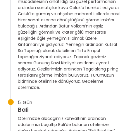
mücadelesinin anlatıldığı bu güzel performansın
ardından sanatçılar köyü Celuk’a hareket ediyoruz.
Celuk’ta gümüş ve ahşabın maharetli ellerde nasıl
birer sanat eserine dönüştüğünü görme imkânı
bulacağız. Ardından Batur Volkanı’nın eşsiz
güzelliğini görmek ve krater gölü manzarası
eşliğinde öğle yemeğimizi almak üzere
Kintamani’ye gidiyoruz. Yemeğin ardından Kutsal
Su Tapınağı olarak da bilinen Tirta Empul
tapınağını ziyaret ediyoruz. Tapınak gezimiz
sonrası Gunung Kawi Kraliyet anıtlarını ziyaret
ediyoruz. Gezilerimizin ardından Tegalalang pirinç
teraslarını görme imkânı buluyoruz. Turumuzun
bitiminde otelimize dönüyoruz. Geceleme
otelimizde.
5. Gün
Bali
Otelimizde alacağımız kahvaltının ardından
odalarımızı boşaltıp Bali’de bulunan otelimize
doğru hareket edeceğiz. Ardından “Bali Esintileri”