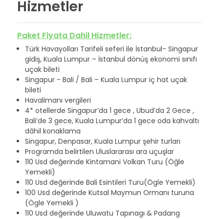
Hizmetler
Paket Fiyata Dahil Hizmetler:
Türk Havayolları Tarifeli seferi ile İstanbul- Singapur
gidiş, Kuala Lumpur – İstanbul dönüş ekonomi sınıfı
uçak bileti
Singapur - Bali / Bali – Kuala Lumpur iç hat uçak
bileti
Havalimanı vergileri
4* otellerde Singapur’da 1 gece , Ubud’da 2 Gece ,
Bali’de 3 gece, Kuala Lumpur’da 1 gece oda kahvaltı
dâhil konaklama
Singapur, Denpasar, Kuala Lumpur şehir turları
Programda belirtilen Uluslararası ara uçuşlar
110 Usd değerinde Kintamani Volkan Turu (Öğle
Yemekli)
110 Usd değerinde Bali Esintileri Turu(Ögle Yemekli)
100 Usd değerinde Kutsal Maymun Ormanı turuna
(Ögle Yemekli )
110 Usd değerinde Uluwatu Tapınagı & Padang