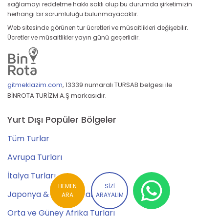
sağlamayı reddetme hakkı saklı olup bu durumda şirketimizin
herhangi bir sorumluluğu bulunmayacaktır.
Web sitesinde görünen tur ücretleri ve müsaitlikleri değişebilir.
Ücretler ve müsaitlikler yayın günü geçerlidir.
gitmeklazim.com
,
13339 numaralı TURSAB belgesi ile
BİNROTA TURİZM A.Ş markasıdır.
Yurt Dışı Popüler Bölgeler
Tüm Turlar
Avrupa Turları
İtalya Turları
HEMEN
SİZİ
Japonya & Kore Turları
ARA
ARAYALIM
Orta ve Güney Afrika Turları