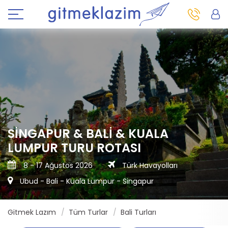
SINGAPUR & BALI & KUALA
LUMPUR TURU ROTASI
8 - 17 Ağustos 2026
Türk Havayolları
Ubud - Bali - Kuala Lumpur - Singapur
Gitmek Lazım
Tüm Turlar
Bali Turları