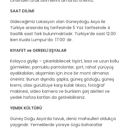
cinsinden ufak birimlerini almanızı öneririz.
SAAT DİLİMİ
Gideceğimiz Lokasyon olan Güneydoğu Asya ile
Türkiye arasında kış tarifesinde 5 Yaz tarifesinde 4
Saatlik saat fark bulunmaktadır. Türkiye’de saat 12.00
iken Kuala Lumpur’da 17:00’ dır.
KIYAFET ve GEREKLİ EŞYALAR
Kolayca giyilip – çıkarılabilecek tişört, kısa ve uzun kollu
gömlekler, pamuklu pantolonlar, şort, rahat yürüyüş
ayakkabıları, akşamları için ince bir mont almanızı
öneririz. Bunun dışında; şapka, güneş gözlüğü, güneş
kremi, olası gürültüye karşı kulak tıkacı, fotoğraf
makinesi, video kamera ve bunların şarj aletleri ve
yedek hafıza kartları da getirebilirsiniz.
YEMEK KÜLTÜRÜ
Güney Doğu Asya’da tavuk, deniz mahsulleri oldukça
yaygındır. Yemeklerde yöreye özgü baharatlar