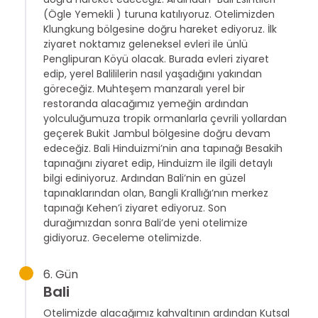
(Ögle Yemekli ) turuna katılıyoruz. Otelimizden
Klungkung bölgesine doğru hareket ediyoruz. İlk
ziyaret noktamız geleneksel evleri ile ünlü
Penglipuran Köyü olacak. Burada evleri ziyaret
edip, yerel Balililerin nasıl yaşadığını yakından
göreceğiz. Muhteşem manzaralı yerel bir
restoranda alacağımız yemeğin ardından
yolculuğumuza tropik ormanlarla çevrili yollardan
geçerek Bukit Jambul bölgesine doğru devam
edeceğiz. Bali Hinduizmi’nin ana tapınağı Besakih
tapınağını ziyaret edip, Hinduizm ile ilgili detaylı
bilgi ediniyoruz. Ardından Bali’nin en güzel
tapınaklarından olan, Bangli Krallığı’nın merkez
tapınağı Kehen’i ziyaret ediyoruz. Son
durağımızdan sonra Bali’de yeni otelimize
gidiyoruz. Geceleme otelimizde.
6. Gün
Bali
Otelimizde alacağımız kahvaltının ardından Kutsal