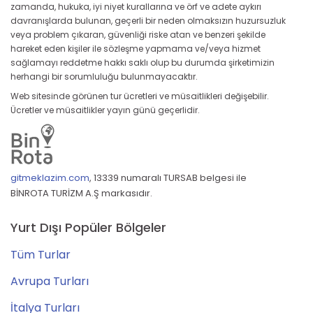
zamanda, hukuka, iyi niyet kurallarına ve örf ve adete aykırı
davranışlarda bulunan, geçerli bir neden olmaksızın huzursuzluk
veya problem çıkaran, güvenliği riske atan ve benzeri şekilde
hareket eden kişiler ile sözleşme yapmama ve/veya hizmet
sağlamayı reddetme hakkı saklı olup bu durumda şirketimizin
herhangi bir sorumluluğu bulunmayacaktır.
Web sitesinde görünen tur ücretleri ve müsaitlikleri değişebilir.
Ücretler ve müsaitlikler yayın günü geçerlidir.
gitmeklazim.com
,
13339 numaralı TURSAB belgesi ile
BİNROTA TURİZM A.Ş markasıdır.
Yurt Dışı Popüler Bölgeler
Tüm Turlar
Avrupa Turları
İtalya Turları