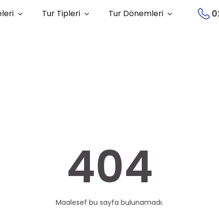
0
leri
Tur Tipleri
Tur Dönemleri
404
Maalesef bu sayfa bulunamadı.