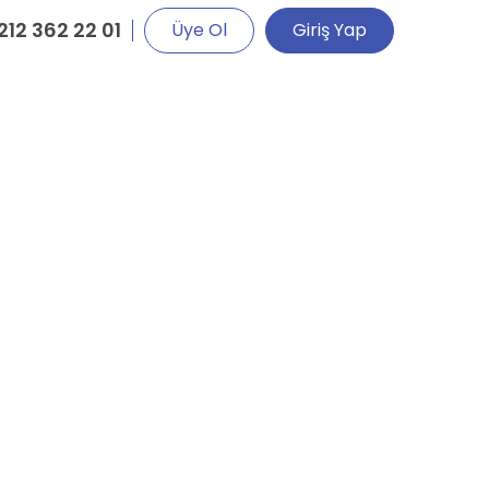
212 362 22 01
Üye Ol
Giriş Yap