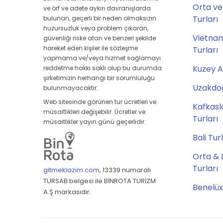
Orta ve
ve örf ve adete aykırı davranışlarda
Turları
bulunan, geçerli bir neden olmaksızın
huzursuzluk veya problem çıkaran,
Vietna
güvenliği riske atan ve benzeri şekilde
hareket eden kişiler ile sözleşme
Turları
yapmama ve/veya hizmet sağlamayı
Kuzey A
reddetme hakkı saklı olup bu durumda
şirketimizin herhangi bir sorumluluğu
Uzakdoğ
bulunmayacaktır.
Web sitesinde görünen tur ücretleri ve
Kafkasl
müsaitlikleri değişebilir. Ücretler ve
Turları
müsaitlikler yayın günü geçerlidir.
Bali Tur
Orta & 
Turları
gitmeklazim.com
,
13339 numaralı
TURSAB belgesi ile BİNROTA TURİZM
Benelüx
A.Ş markasıdır.