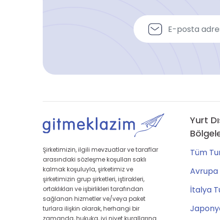
Yurt Dı
Bölgel
Şirketimizin, ilgili mevzuatlar ve taraflar
Tüm Tur
arasındaki sözleşme koşulları saklı
kalmak koşuluyla, şirketimiz ve
Avrupa 
şirketimizin grup şirketleri, iştirakleri,
İtalya T
ortaklıkları ve işbirlikleri tarafından
sağlanan hizmetler ve/veya paket
Japonya
turlara ilişkin olarak, herhangi bir
zamanda, hukuka, iyi niyet kurallarına