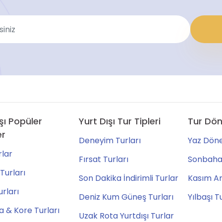
şı Popüler
Yurt Dışı Tur Tipleri
Tur Dön
er
Deneyim Turları
Yaz Döne
lar
Fırsat Turları
Sonbahar
Turları
Son Dakika İndirimli Turlar
Kasım Ara
urları
Deniz Kum Güneş Turları
Yılbaşı T
 & Kore Turları
Uzak Rota Yurtdışı Turlar