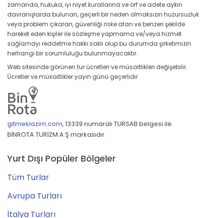
zamanda, hukuka, iyi niyet kurallarına ve örf ve adete aykırı
davranışlarda bulunan, geçerli bir neden olmaksızın huzursuzluk
veya problem çıkaran, güvenliği riske atan ve benzeri şekilde
hareket eden kişiler ile sözleşme yapmama ve/veya hizmet
sağlamayı reddetme hakkı saklı olup bu durumda şirketimizin
herhangi bir sorumluluğu bulunmayacaktır.
Web sitesinde görünen tur ücretleri ve müsaitlikleri değişebilir.
Ücretler ve müsaitlikler yayın günü geçerlidir.
gitmeklazim.com
,
13339 numaralı TURSAB belgesi ile
BİNROTA TURİZM A.Ş markasıdır.
Yurt Dışı Popüler Bölgeler
Tüm Turlar
Avrupa Turları
İtalya Turları