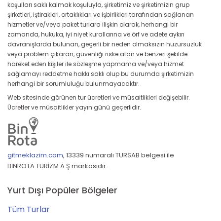
koşulları saklı kalmak koşuluyla, şirketimiz ve şirketimizin grup
şirketleri, iştirakleri, ortaklıkları ve işbirlikleri tarafından sağlanan
hizmetler ve/veya paket turlara ilişkin olarak, herhangi bir
zamanda, hukuka, iyi niyet kurallarına ve örf ve adete aykırı
davranışlarda bulunan, geçerli bir neden olmaksızın huzursuzluk
veya problem çıkaran, güvenliği riske atan ve benzeri şekilde
hareket eden kişiler ile sözleşme yapmama ve/veya hizmet
sağlamayı reddetme hakkı saklı olup bu durumda şirketimizin
herhangi bir sorumluluğu bulunmayacaktır.
Web sitesinde görünen tur ücretleri ve müsaitlikleri değişebilir.
Ücretler ve müsaitlikler yayın günü geçerlidir.
gitmeklazim.com
,
13339 numaralı TURSAB belgesi ile
BİNROTA TURİZM A.Ş markasıdır.
Yurt Dışı Popüler Bölgeler
Tüm Turlar