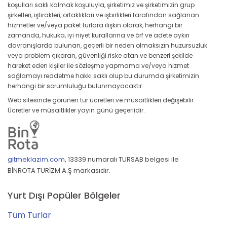
koşulları saklı kalmak koşuluyla, şirketimiz ve şirketimizin grup
şirketleri, iştirakleri, ortaklıkları ve işbirlikleri tarafından sağlanan
hizmetler ve/veya paket turlara ilişkin olarak, herhangi bir
zamanda, hukuka, iyi niyet kurallarına ve örf ve adete aykırı
davranışlarda bulunan, geçerli bir neden olmaksızın huzursuzluk
veya problem çıkaran, güvenliği riske atan ve benzeri şekilde
hareket eden kişiler ile sözleşme yapmama ve/veya hizmet
sağlamayı reddetme hakkı saklı olup bu durumda şirketimizin
herhangi bir sorumluluğu bulunmayacaktır.
Web sitesinde görünen tur ücretleri ve müsaitlikleri değişebilir.
Ücretler ve müsaitlikler yayın günü geçerlidir.
gitmeklazim.com
,
13339 numaralı TURSAB belgesi ile
BİNROTA TURİZM A.Ş markasıdır.
Yurt Dışı Popüler Bölgeler
Tüm Turlar