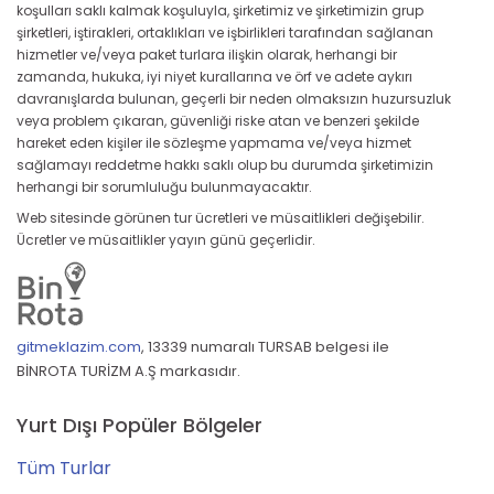
koşulları saklı kalmak koşuluyla, şirketimiz ve şirketimizin grup
şirketleri, iştirakleri, ortaklıkları ve işbirlikleri tarafından sağlanan
hizmetler ve/veya paket turlara ilişkin olarak, herhangi bir
zamanda, hukuka, iyi niyet kurallarına ve örf ve adete aykırı
davranışlarda bulunan, geçerli bir neden olmaksızın huzursuzluk
veya problem çıkaran, güvenliği riske atan ve benzeri şekilde
hareket eden kişiler ile sözleşme yapmama ve/veya hizmet
sağlamayı reddetme hakkı saklı olup bu durumda şirketimizin
herhangi bir sorumluluğu bulunmayacaktır.
Web sitesinde görünen tur ücretleri ve müsaitlikleri değişebilir.
Ücretler ve müsaitlikler yayın günü geçerlidir.
gitmeklazim.com
,
13339 numaralı TURSAB belgesi ile
BİNROTA TURİZM A.Ş markasıdır.
Yurt Dışı Popüler Bölgeler
Tüm Turlar