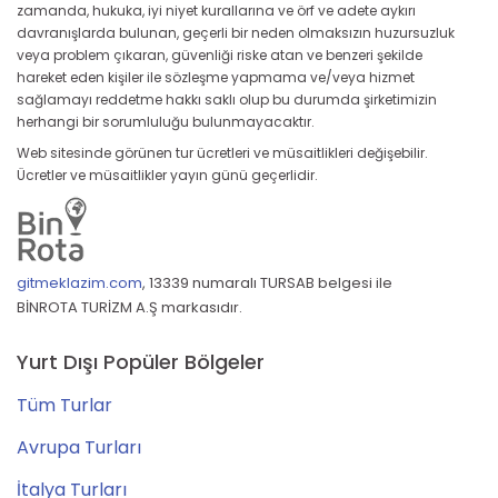
zamanda, hukuka, iyi niyet kurallarına ve örf ve adete aykırı
davranışlarda bulunan, geçerli bir neden olmaksızın huzursuzluk
veya problem çıkaran, güvenliği riske atan ve benzeri şekilde
hareket eden kişiler ile sözleşme yapmama ve/veya hizmet
sağlamayı reddetme hakkı saklı olup bu durumda şirketimizin
herhangi bir sorumluluğu bulunmayacaktır.
Web sitesinde görünen tur ücretleri ve müsaitlikleri değişebilir.
Ücretler ve müsaitlikler yayın günü geçerlidir.
gitmeklazim.com
,
13339 numaralı TURSAB belgesi ile
BİNROTA TURİZM A.Ş markasıdır.
Yurt Dışı Popüler Bölgeler
Tüm Turlar
Avrupa Turları
İtalya Turları