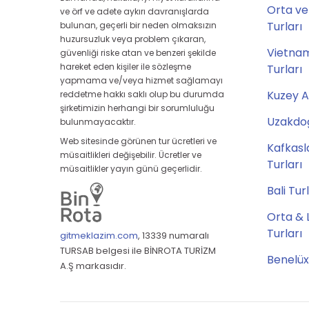
Orta ve
ve örf ve adete aykırı davranışlarda
Turları
bulunan, geçerli bir neden olmaksızın
huzursuzluk veya problem çıkaran,
Vietna
güvenliği riske atan ve benzeri şekilde
hareket eden kişiler ile sözleşme
Turları
yapmama ve/veya hizmet sağlamayı
Kuzey A
reddetme hakkı saklı olup bu durumda
şirketimizin herhangi bir sorumluluğu
Uzakdoğ
bulunmayacaktır.
Web sitesinde görünen tur ücretleri ve
Kafkasl
müsaitlikleri değişebilir. Ücretler ve
Turları
müsaitlikler yayın günü geçerlidir.
Bali Tur
Orta & 
Turları
gitmeklazim.com
,
13339 numaralı
TURSAB belgesi ile BİNROTA TURİZM
Benelüx
A.Ş markasıdır.