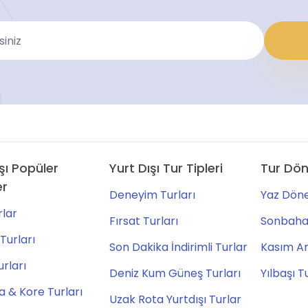
şı Popüler
Yurt Dışı Tur Tipleri
Tur Dön
er
Deneyim Turları
Yaz Döne
lar
Fırsat Turları
Sonbahar
Turları
Son Dakika İndirimli Turlar
Kasım Ara
urları
Deniz Kum Güneş Turları
Yılbaşı T
 & Kore Turları
Uzak Rota Yurtdışı Turlar