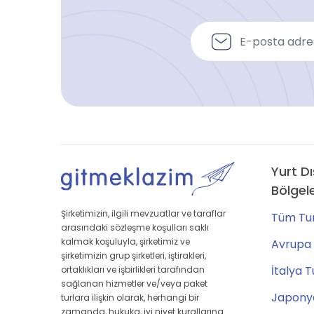
Yurt Dı
Bölgel
Şirketimizin, ilgili mevzuatlar ve taraflar
Tüm Tur
arasındaki sözleşme koşulları saklı
kalmak koşuluyla, şirketimiz ve
Avrupa 
şirketimizin grup şirketleri, iştirakleri,
İtalya T
ortaklıkları ve işbirlikleri tarafından
sağlanan hizmetler ve/veya paket
Japonya
turlara ilişkin olarak, herhangi bir
zamanda, hukuka, iyi niyet kurallarına