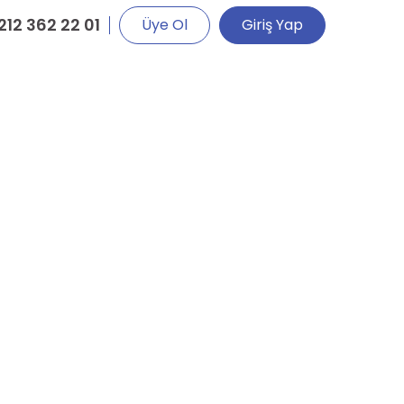
212 362 22 01
Üye Ol
Giriş Yap