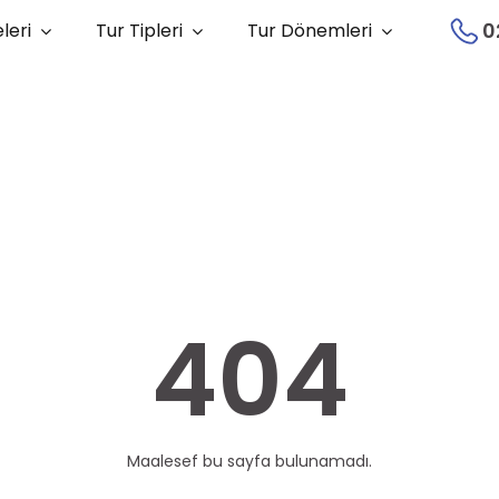
0
leri
Tur Tipleri
Tur Dönemleri
404
Maalesef bu sayfa bulunamadı.