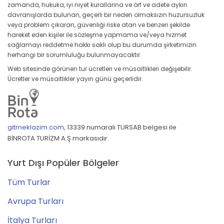
zamanda, hukuka, iyi niyet kurallarına ve örf ve adete aykırı
davranışlarda bulunan, geçerli bir neden olmaksızın huzursuzluk
veya problem çıkaran, güvenliği riske atan ve benzeri şekilde
hareket eden kişiler ile sözleşme yapmama ve/veya hizmet
sağlamayı reddetme hakkı saklı olup bu durumda şirketimizin
herhangi bir sorumluluğu bulunmayacaktır.
Web sitesinde görünen tur ücretleri ve müsaitlikleri değişebilir.
Ücretler ve müsaitlikler yayın günü geçerlidir.
gitmeklazim.com
,
13339 numaralı TURSAB belgesi ile
BİNROTA TURİZM A.Ş markasıdır.
Yurt Dışı Popüler Bölgeler
Tüm Turlar
Avrupa Turları
İtalya Turları