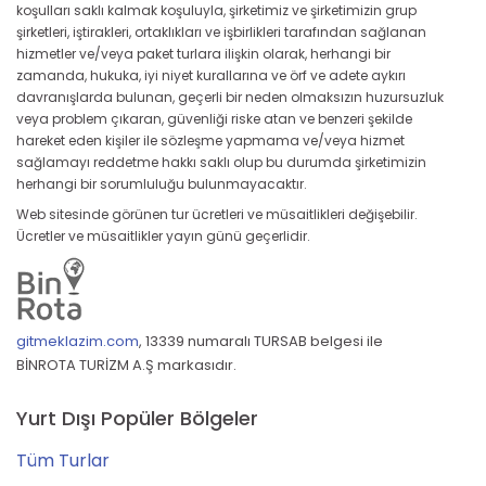
koşulları saklı kalmak koşuluyla, şirketimiz ve şirketimizin grup
şirketleri, iştirakleri, ortaklıkları ve işbirlikleri tarafından sağlanan
hizmetler ve/veya paket turlara ilişkin olarak, herhangi bir
zamanda, hukuka, iyi niyet kurallarına ve örf ve adete aykırı
davranışlarda bulunan, geçerli bir neden olmaksızın huzursuzluk
veya problem çıkaran, güvenliği riske atan ve benzeri şekilde
hareket eden kişiler ile sözleşme yapmama ve/veya hizmet
sağlamayı reddetme hakkı saklı olup bu durumda şirketimizin
herhangi bir sorumluluğu bulunmayacaktır.
Web sitesinde görünen tur ücretleri ve müsaitlikleri değişebilir.
Ücretler ve müsaitlikler yayın günü geçerlidir.
gitmeklazim.com
,
13339 numaralı TURSAB belgesi ile
BİNROTA TURİZM A.Ş markasıdır.
Yurt Dışı Popüler Bölgeler
Tüm Turlar