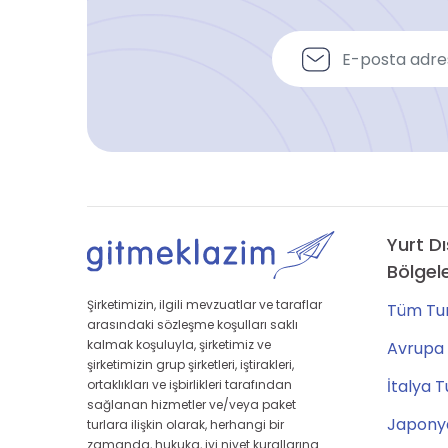
Yurt Dı
Bölgel
Şirketimizin, ilgili mevzuatlar ve taraflar
Tüm Tur
arasındaki sözleşme koşulları saklı
kalmak koşuluyla, şirketimiz ve
Avrupa 
şirketimizin grup şirketleri, iştirakleri,
İtalya T
ortaklıkları ve işbirlikleri tarafından
sağlanan hizmetler ve/veya paket
Japonya
turlara ilişkin olarak, herhangi bir
zamanda, hukuka, iyi niyet kurallarına