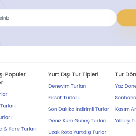
şı Popüler
Yurt Dışı Tur Tipleri
Tur Dön
er
Deneyim Turları
Yaz Döne
lar
Fırsat Turları
Sonbahar
Turları
Son Dakika İndirimli Turlar
Kasım Ara
urları
Deniz Kum Güneş Turları
Yılbaşı T
 & Kore Turları
Uzak Rota Yurtdışı Turlar