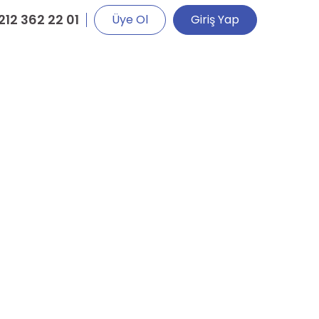
212 362 22 01
Üye Ol
Giriş Yap