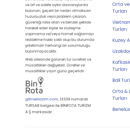
Orta ve
ve örf ve adete aykırı davranışlarda
Turları
bulunan, geçerli bir neden olmaksızın
huzursuzluk veya problem çıkaran,
Vietna
güvenliği riske atan ve benzeri şekilde
hareket eden kişiler ile sözleşme
Turları
yapmama ve/veya hizmet sağlamayı
Kuzey A
reddetme hakkı saklı olup bu durumda
şirketimizin herhangi bir sorumluluğu
Uzakdoğ
bulunmayacaktır.
Web sitesinde görünen tur ücretleri ve
Kafkasl
müsaitlikleri değişebilir. Ücretler ve
Turları
müsaitlikler yayın günü geçerlidir.
Bali Tur
Orta & 
Turları
gitmeklazim.com
,
13339 numaralı
TURSAB belgesi ile BİNROTA TURİZM
Benelüx
A.Ş markasıdır.