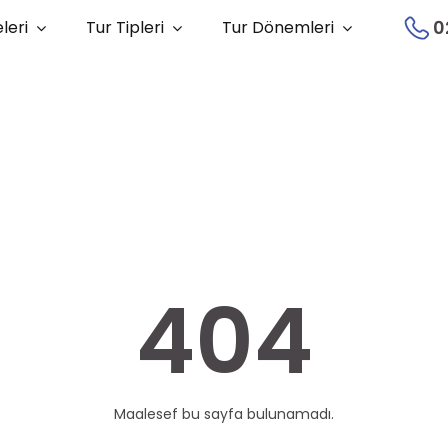
0
leri
Tur Tipleri
Tur Dönemleri
404
Maalesef bu sayfa bulunamadı.