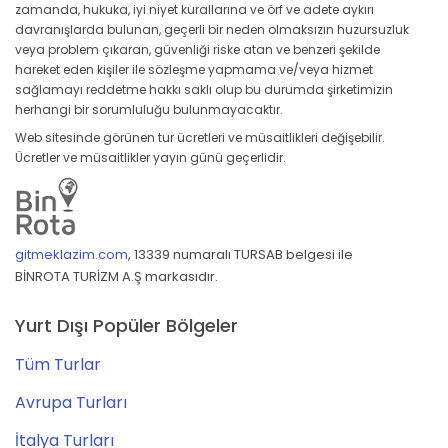
zamanda, hukuka, iyi niyet kurallarına ve örf ve adete aykırı
davranışlarda bulunan, geçerli bir neden olmaksızın huzursuzluk
veya problem çıkaran, güvenliği riske atan ve benzeri şekilde
hareket eden kişiler ile sözleşme yapmama ve/veya hizmet
sağlamayı reddetme hakkı saklı olup bu durumda şirketimizin
herhangi bir sorumluluğu bulunmayacaktır.
Web sitesinde görünen tur ücretleri ve müsaitlikleri değişebilir.
Ücretler ve müsaitlikler yayın günü geçerlidir.
gitmeklazim.com
,
13339 numaralı TURSAB belgesi ile
BİNROTA TURİZM A.Ş markasıdır.
Yurt Dışı Popüler Bölgeler
Tüm Turlar
Avrupa Turları
İtalya Turları