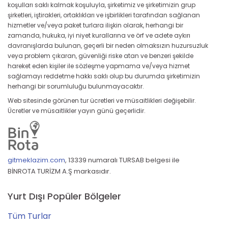
koşulları saklı kalmak koşuluyla, şirketimiz ve şirketimizin grup
şirketleri, iştirakleri, ortaklıkları ve işbirlikleri tarafından sağlanan
hizmetler ve/veya paket turlara ilişkin olarak, herhangi bir
zamanda, hukuka, iyi niyet kurallarına ve örf ve adete aykırı
davranışlarda bulunan, geçerli bir neden olmaksızın huzursuzluk
veya problem çıkaran, güvenliği riske atan ve benzeri şekilde
hareket eden kişiler ile sözleşme yapmama ve/veya hizmet
sağlamayı reddetme hakkı saklı olup bu durumda şirketimizin
herhangi bir sorumluluğu bulunmayacaktır.
Web sitesinde görünen tur ücretleri ve müsaitlikleri değişebilir.
Ücretler ve müsaitlikler yayın günü geçerlidir.
gitmeklazim.com
,
13339 numaralı TURSAB belgesi ile
BİNROTA TURİZM A.Ş markasıdır.
Yurt Dışı Popüler Bölgeler
Tüm Turlar