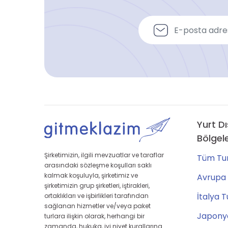
Yurt Dı
Bölgel
Şirketimizin, ilgili mevzuatlar ve taraflar
Tüm Tur
arasındaki sözleşme koşulları saklı
kalmak koşuluyla, şirketimiz ve
Avrupa 
şirketimizin grup şirketleri, iştirakleri,
İtalya T
ortaklıkları ve işbirlikleri tarafından
sağlanan hizmetler ve/veya paket
Japonya
turlara ilişkin olarak, herhangi bir
zamanda, hukuka, iyi niyet kurallarına