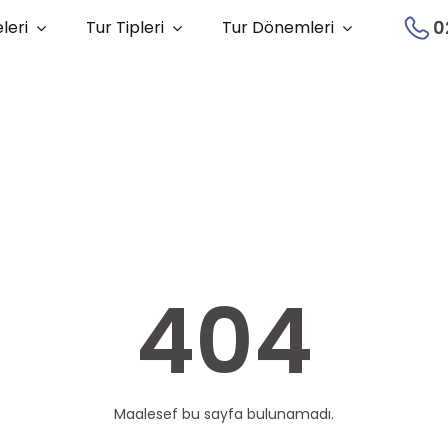
0
leri
Tur Tipleri
Tur Dönemleri
404
Maalesef bu sayfa bulunamadı.