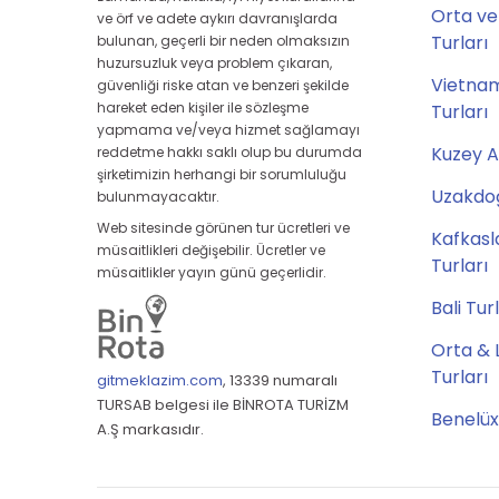
Orta ve
ve örf ve adete aykırı davranışlarda
Turları
bulunan, geçerli bir neden olmaksızın
huzursuzluk veya problem çıkaran,
Vietna
güvenliği riske atan ve benzeri şekilde
hareket eden kişiler ile sözleşme
Turları
yapmama ve/veya hizmet sağlamayı
Kuzey A
reddetme hakkı saklı olup bu durumda
şirketimizin herhangi bir sorumluluğu
Uzakdoğ
bulunmayacaktır.
Web sitesinde görünen tur ücretleri ve
Kafkasl
müsaitlikleri değişebilir. Ücretler ve
Turları
müsaitlikler yayın günü geçerlidir.
Bali Tur
Orta & 
Turları
gitmeklazim.com
,
13339 numaralı
TURSAB belgesi ile BİNROTA TURİZM
Benelüx
A.Ş markasıdır.