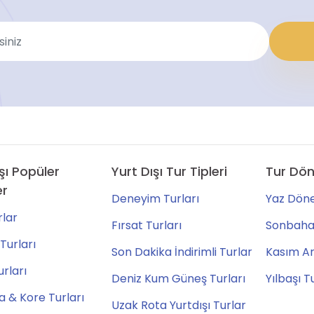
şı Popüler
Yurt Dışı Tur Tipleri
Tur Dön
er
Deneyim Turları
Yaz Döne
lar
Fırsat Turları
Sonbahar
Turları
Son Dakika İndirimli Turlar
Kasım Ara
urları
Deniz Kum Güneş Turları
Yılbaşı T
 & Kore Turları
Uzak Rota Yurtdışı Turlar