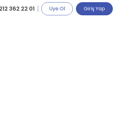
212 362 22 01
Üye Ol
Giriş Yap