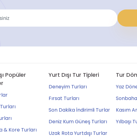
şı Popüler
Yurt Dışı Tur Tipleri
Tur Dön
er
Deneyim Turları
Yaz Döne
lar
Fırsat Turları
Sonbahar
Turları
Son Dakika İndirimli Turlar
Kasım Ara
urları
Deniz Kum Güneş Turları
Yılbaşı T
 & Kore Turları
Uzak Rota Yurtdışı Turlar