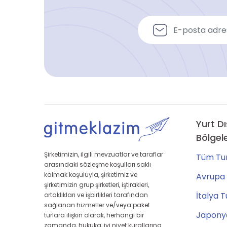
Yurt Dı
Bölgel
Şirketimizin, ilgili mevzuatlar ve taraflar
Tüm Tur
arasındaki sözleşme koşulları saklı
kalmak koşuluyla, şirketimiz ve
Avrupa 
şirketimizin grup şirketleri, iştirakleri,
İtalya T
ortaklıkları ve işbirlikleri tarafından
sağlanan hizmetler ve/veya paket
Japonya
turlara ilişkin olarak, herhangi bir
zamanda, hukuka, iyi niyet kurallarına