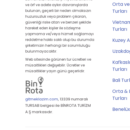
Orta ve
ve örf ve adete aykırı davranışlarda
Turları
bulunan, geçerli bir neden olmaksızın
huzursuzluk veya problem çıkaran,
Vietna
güvenliği riske atan ve benzeri şekilde
hareket eden kişiler ile sözleşme
Turları
yapmama ve/veya hizmet sağlamayı
Kuzey A
reddetme hakkı saklı olup bu durumda
şirketimizin herhangi bir sorumluluğu
Uzakdoğ
bulunmayacaktır.
Web sitesinde görünen tur ücretleri ve
Kafkasl
müsaitlikleri değişebilir. Ücretler ve
Turları
müsaitlikler yayın günü geçerlidir.
Bali Tur
Orta & 
Turları
gitmeklazim.com
,
13339 numaralı
TURSAB belgesi ile BİNROTA TURİZM
Benelüx
A.Ş markasıdır.