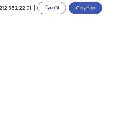
212 362 22 01
Üye Ol
Giriş Yap