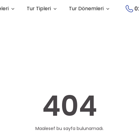
0
leri
Tur Tipleri
Tur Dönemleri
404
Maalesef bu sayfa bulunamadı.