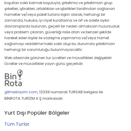
koşulları saklı kalmak koşuluyla, şirketimiz ve şirketimizin grup
şirketleri, iştirakleri, ortaklıkları ve işbirlikleri tarafından sağlanan
hizmetler ve/veya paket turlara ilişkin olarak, herhangi bir
zamanda, hukuka, iyi niyet kurallarına ve örf ve adete aykırı
davranışlarda bulunan, geçerli bir neden olmaksızın huzursuzluk
veya problem çıkaran, güvenliği riske atan ve benzeri şekilde
hareket eden kişiler ile sözleşme yapmama ve/veya hizmet
sağlamayı reddetme hakkı saklı olup bu durumda şirketimizin
herhangi bir sorumluluğu bulunmayacaktır.
Web sitesinde görünen tur ücretleri ve müsaitlikleri değişebilir.
Ücretler ve müsaitlikler yayın günü geçerlidir.
gitmeklazim.com
,
13339 numaralı TURSAB belgesi ile
BİNROTA TURİZM A.Ş markasıdır.
Yurt Dışı Popüler Bölgeler
Tüm Turlar