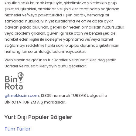
koşulları saklı kalmak koşuluyla, şirketimiz ve şirketimizin grup
şirketleri, iştirakleri, ortaklıkları ve işbirlikleri tarafından sağlanan
hizmetler ve/veya paket turlara ilişkin olarak, herhangi bir
zamanda, hukuka, iyi niyet kurallarına ve örf ve adete aykırı
davranışlarda bulunan, geçerli bir neden olmaksızın huzursuzluk
veya problem çıkaran, güvenliği riske atan ve benzeri şekilde
hareket eden kişiler ile sözleşme yapmama ve/veya hizmet
sağlamayı reddetme hakkı saklı olup bu durumda şirketimizin
herhangi bir sorumluluğu bulunmayacaktır.
Web sitesinde görünen tur ücretleri ve müsaitlikleri değişebilir.
Ücretler ve müsaitlikler yayın günü geçerlidir.
gitmeklazim.com
,
13339 numaralı TURSAB belgesi ile
BİNROTA TURİZM A.Ş markasıdır.
Yurt Dışı Popüler Bölgeler
Tüm Turlar