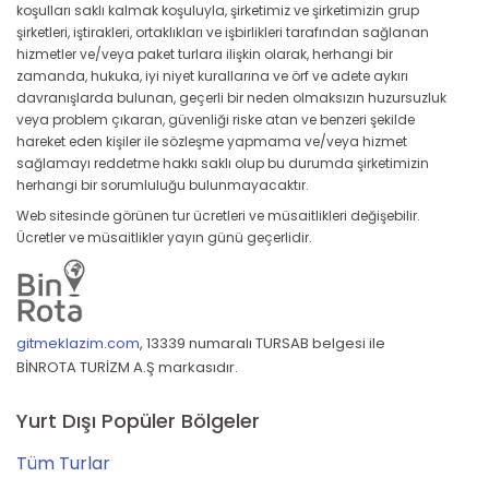
koşulları saklı kalmak koşuluyla, şirketimiz ve şirketimizin grup
şirketleri, iştirakleri, ortaklıkları ve işbirlikleri tarafından sağlanan
hizmetler ve/veya paket turlara ilişkin olarak, herhangi bir
zamanda, hukuka, iyi niyet kurallarına ve örf ve adete aykırı
davranışlarda bulunan, geçerli bir neden olmaksızın huzursuzluk
veya problem çıkaran, güvenliği riske atan ve benzeri şekilde
hareket eden kişiler ile sözleşme yapmama ve/veya hizmet
sağlamayı reddetme hakkı saklı olup bu durumda şirketimizin
herhangi bir sorumluluğu bulunmayacaktır.
Web sitesinde görünen tur ücretleri ve müsaitlikleri değişebilir.
Ücretler ve müsaitlikler yayın günü geçerlidir.
gitmeklazim.com
,
13339 numaralı TURSAB belgesi ile
BİNROTA TURİZM A.Ş markasıdır.
Yurt Dışı Popüler Bölgeler
Tüm Turlar