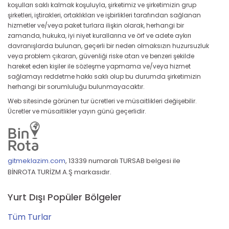
koşulları saklı kalmak koşuluyla, şirketimiz ve şirketimizin grup
şirketleri, iştirakleri, ortaklıkları ve işbirlikleri tarafından sağlanan
hizmetler ve/veya paket turlara ilişkin olarak, herhangi bir
zamanda, hukuka, iyi niyet kurallarına ve örf ve adete aykırı
davranışlarda bulunan, geçerli bir neden olmaksızın huzursuzluk
veya problem çıkaran, güvenliği riske atan ve benzeri şekilde
hareket eden kişiler ile sözleşme yapmama ve/veya hizmet
sağlamayı reddetme hakkı saklı olup bu durumda şirketimizin
herhangi bir sorumluluğu bulunmayacaktır.
Web sitesinde görünen tur ücretleri ve müsaitlikleri değişebilir.
Ücretler ve müsaitlikler yayın günü geçerlidir.
gitmeklazim.com
,
13339 numaralı TURSAB belgesi ile
BİNROTA TURİZM A.Ş markasıdır.
Yurt Dışı Popüler Bölgeler
Tüm Turlar