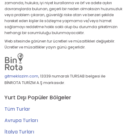
zamanda, hukuka, iyi niyet kurallarına ve örf ve adete aykırı
davranışlarda bulunan, geçerli bir neden olmaksızın huzursuzluk
veya problem çıkaran, güvenliği riske atan ve benzeri şekilde
hareket eden kişiler ile sözleşme yapmama ve/veya hizmet
sağlamayı reddetme hakkı saklı olup bu durumda şirketimizin
herhangi bir sorumluluğu bulunmayacaktır.
Web sitesinde görünen tur ücretleri ve müsaitlikleri değişebilir.
Ücretler ve müsaitlikler yayın günü geçerlidir.
gitmeklazim.com
,
13339 numaralı TURSAB belgesi ile
BİNROTA TURİZM A.Ş markasıdır.
Yurt Dışı Popüler Bölgeler
Tüm Turlar
Avrupa Turları
İtalya Turları