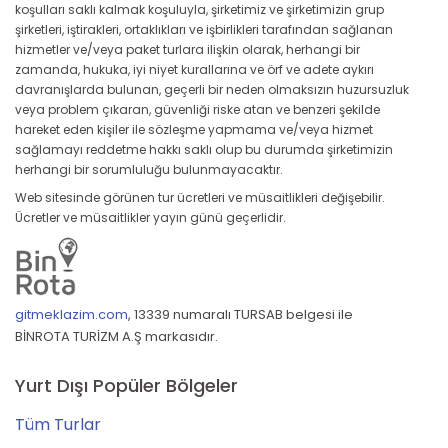
koşulları saklı kalmak koşuluyla, şirketimiz ve şirketimizin grup
şirketleri, iştirakleri, ortaklıkları ve işbirlikleri tarafından sağlanan
hizmetler ve/veya paket turlara ilişkin olarak, herhangi bir
zamanda, hukuka, iyi niyet kurallarına ve örf ve adete aykırı
davranışlarda bulunan, geçerli bir neden olmaksızın huzursuzluk
veya problem çıkaran, güvenliği riske atan ve benzeri şekilde
hareket eden kişiler ile sözleşme yapmama ve/veya hizmet
sağlamayı reddetme hakkı saklı olup bu durumda şirketimizin
herhangi bir sorumluluğu bulunmayacaktır.
Web sitesinde görünen tur ücretleri ve müsaitlikleri değişebilir.
Ücretler ve müsaitlikler yayın günü geçerlidir.
gitmeklazim.com
,
13339 numaralı TURSAB belgesi ile
BİNROTA TURİZM A.Ş markasıdır.
Yurt Dışı Popüler Bölgeler
Tüm Turlar