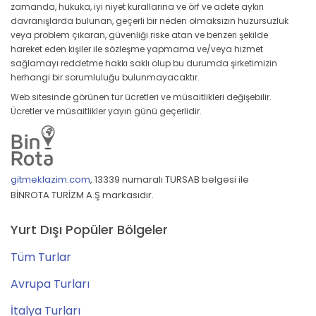
zamanda, hukuka, iyi niyet kurallarına ve örf ve adete aykırı
davranışlarda bulunan, geçerli bir neden olmaksızın huzursuzluk
veya problem çıkaran, güvenliği riske atan ve benzeri şekilde
hareket eden kişiler ile sözleşme yapmama ve/veya hizmet
sağlamayı reddetme hakkı saklı olup bu durumda şirketimizin
herhangi bir sorumluluğu bulunmayacaktır.
Web sitesinde görünen tur ücretleri ve müsaitlikleri değişebilir.
Ücretler ve müsaitlikler yayın günü geçerlidir.
gitmeklazim.com
,
13339 numaralı TURSAB belgesi ile
BİNROTA TURİZM A.Ş markasıdır.
Yurt Dışı Popüler Bölgeler
Tüm Turlar
Avrupa Turları
İtalya Turları