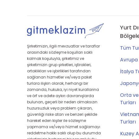
Yurt Dı
Bölgel
Şirketimizin, ilgili mevzuatlar ve taraflar
Tüm Tur
arasındaki sözleşme koşulları saklı
kalmak koşuluyla, şirketimiz ve
Avrupa 
şirketimizin grup şirketleri, iştirakleri,
İtalya T
ortaklıkları ve işbirlikleri tarafından
sağlanan hizmetler ve/veya paket
Japonya
turlara ilişkin olarak, herhangi bir
zamanda, hukuka, iyi niyet kurallarına
Orta ve
ve örf ve adete aykırı davranışlarda
Turları
bulunan, geçerli bir neden olmaksızın
huzursuzluk veya problem çıkaran,
Vietna
güvenliği riske atan ve benzeri şekilde
hareket eden kişiler ile sözleşme
Turları
yapmama ve/veya hizmet sağlamayı
Kuzey A
reddetme hakkı saklı olup bu durumda