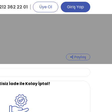
212 362 22 01
Üye Ol
Giriş Yap
Paylaş
isiz İade ile Kolay İptal!