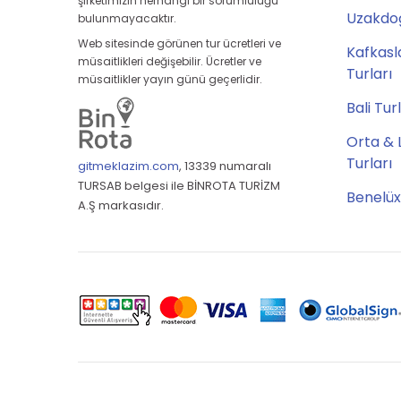
şirketimizin herhangi bir sorumluluğu
Uzakdoğ
bulunmayacaktır.
Web sitesinde görünen tur ücretleri ve
Kafkasl
müsaitlikleri değişebilir. Ücretler ve
Turları
müsaitlikler yayın günü geçerlidir.
Bali Tur
Orta & 
Turları
gitmeklazim.com
,
13339 numaralı
TURSAB belgesi ile BİNROTA TURİZM
Benelüx
A.Ş markasıdır.