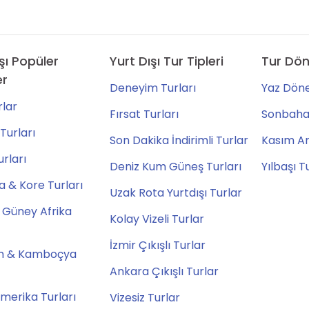
şı Popüler
Yurt Dışı Tur Tipleri
Tur Dön
er
Deneyim Turları
Yaz Döne
lar
Fırsat Turları
Sonbahar
Turları
Son Dakika İndirimli Turlar
Kasım Ara
urları
Deniz Kum Güneş Turları
Yılbaşı T
 & Kore Turları
Uzak Rota Yurtdışı Turlar
 Güney Afrika
Kolay Vizeli Turlar
İzmir Çıkışlı Turlar
m & Kamboçya
Ankara Çıkışlı Turlar
merika Turları
Vizesiz Turlar