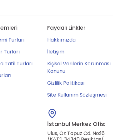
emleri
Faydalı Linkler
mi Turları
Hakkımızda
 Turları
İletişim
 Tatil Turları
Kişisel Verilerin Korunması
Kanunu
urları
Gizlilik Politikası
Site Kullanım Sözleşmesi
İstanbul Merkez Ofis:
Ulus, Öz Topuz Cd. No:16
/KAT:1, 34340 Beşiktaş/