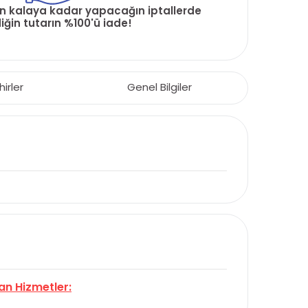
ün kalaya kadar yapacağın iptallerde
ğin tutarın %100'ü iade!
hirler
Genel Bilgiler
an Hizmetler: