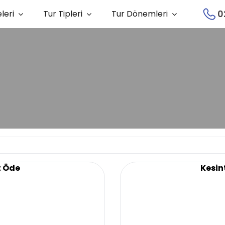
0
leri
Tur Tipleri
Tur Dönemleri
t Öde
Kesint